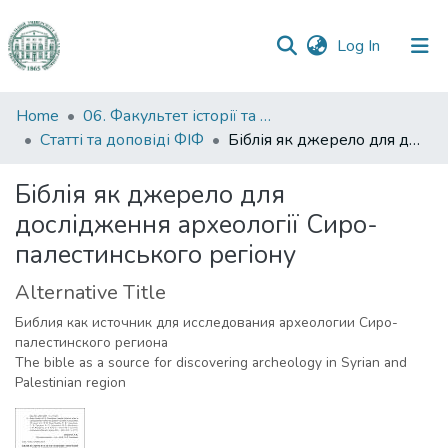
(current)
Log In
Communities
Home
06. Факультет історії та філософії
&
Статті та доповіді ФІФ
Біблія як джерело для дослідження археології Сиро-палестинського регіону
Collections
Біблія як джерело для
All of DSpace
дослідження археології Сиро-
палестинського регіону
Statistics
Alternative Title
Библия как источник для исследования археологии Сиро-
палестинского региона
The bible as a source for discovering archeology in Syrian and
Palestinian region