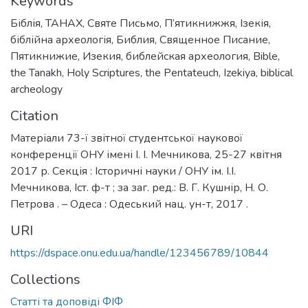
Keywords
Біблія
,
ТАНАХ
,
Святе Письмо
,
П’ятикнижжя
,
Ізекія
,
біблійна археологія
,
Библия
,
Священное Писание
,
Пятикнижие
,
Изекия
,
библейская археология
,
Bible
,
the Tanakh
,
Holy Scriptures
,
the Pentateuch
,
Izekiya
,
biblical
archeology
Citation
Матеріали 73-ї звітної студентської наукової
конференції ОНУ імені І. І. Мечникова, 25-27 квітня
2017 р. Секція : Історичні науки / ОНУ ім. І.І.
Мечникова, Іст. ф-т ; за заг. ред.: В. Г. Кушнір, Н. О.
Петрова . – Одеса : Одеський нац. ун-т, 2017 .
URI
https://dspace.onu.edu.ua/handle/123456789/10844
Collections
Статті та доповіді ФІФ