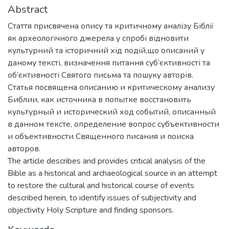
Abstract
Стаття присвячена опису та критичному аналізу Біблії
як археологічного джерела у спробі відновити
культурний та історичний хід подій,що описаний у
даному тексті, визначення питання суб’єктивності та
об’єктивності Святого письма та пошуку авторів.
Статья посвящена описанию и критическому анализу
Библии, как источника в попытке восстановить
культурный и исторический ход событий, описанный
в данном тексте, определение вопрос субъективности
и объективности Священного писания и поиска
авторов.
The article describes and provides critical analysis of the
Bible as a historical and archaeological source in an attempt
to restore the cultural and historical course of events
described herein, to identify issues of subjectivity and
objectivity Holy Scripture and finding sponsors.