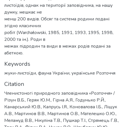
листоїдів, однак на території заповідника, на нашу
думку, мешкає не
менш 200 видів. Обсяг та система родини подані
згідно класичних
робіт (Warchałowski, 1985, 1991, 1993, 1995, 1998,
2000 та ін.). Роди в
межах підродин та види в межах родів подані за
абеткою.
Keywords
жуки-листоїди
,
фауна України
,
українське Розточчя
Citation
Членистоногі природного заповідника «Розточчя» /
Різун В.Б., Геряк Ю.М., Гірна А.Я., Годунько Р.Й.,
Канарський Ю.В., Капрусь І.Я., Коновалова І.Б., Ліщук
А.В., Мартинов В.В., Мартинов О.В., Мателешко О.Ю.,
Меламуд В.В., Нікуліна Т.В., Пушкар Т.І., Стрямець Г.В.,