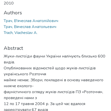
2010
Authors
Трач, В'ячеслав Анатолійович
Трач, Вячеслав Анатольевич
Trach, Viacheslav A.
Abstract
Жуки-листоїди фауни України налічують близько 600
видів.
Опублікованих відомостей щодо жуків-листоїдів
українського Розточчя
майже немає. Збори, покладені в основу наведеного
нижче еколого-
фауністичного огляду жуків-листоїдів ПЗ «Розточчя»,
проведені нами з
12 по 17 травня 2004 р. За цей час вдалося
зареєструвати 67 видів