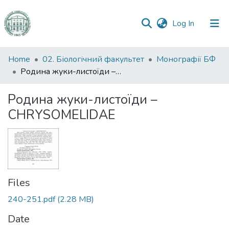
(current)
Log In
Communities
Home
02. Біологічний факультет
Монографії БФ
&
Родина жуки-листоїди – CHRYSOMELIDAE
Collections
Родина жуки-листоїди –
All of DSpace
CHRYSOMELIDAE
Statistics
Files
240-251.pdf
(2.28 MB)
Date