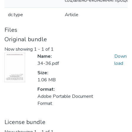
соціально-економічні процес
dc.type
Article
Files
Original bundle
Now showing
1 - 1 of 1
Name:
Down
34-36.pdf
load
Size:
1.06 MB
Format:
Adobe Portable Document
Format
License bundle