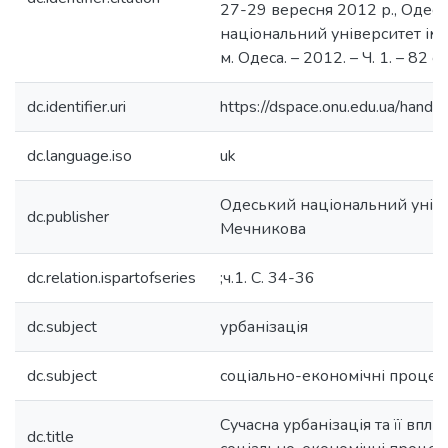
27-29 вересня 2012 р., Одес
національний університет імен
м. Одеса. – 2012. – Ч. 1. – 82 с.
dc.identifier.uri
https://dspace.onu.edu.ua/han
dc.language.iso
uk
Одеський національний універс
dc.publisher
Мечникова
dc.relation.ispartofseries
;ч.1. С. 34-36
dc.subject
урбанізація
dc.subject
соціально-економічні процес
Сучасна урбанізація та її вплив
dc.title