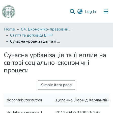
(current)
Log In
Communities
Home
04. Економіко-правовий факультет
&
Статті та доповіді ЕПФ
Collections
Сучасна урбанізація та її вплив на світові соціально-економічні процеси
All of DSpace
Сучасна урбанізація та її вплив на
світові соціально-економічні
Statistics
процеси
Simple item page
dc.contributor.author
Доленко, Леонід Харлампійо
dc.date.accessioned
2013-04-23T08:35:39Z