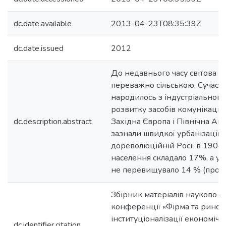
dc.date.available
2013-04-23T08:35:39Z
dc.date.issued
2012
До недавнього часу світова п
переважно сільською. Сучасне
народилось з індустріальною
розвитку засобів комунікацій, 
dc.description.abstract
Західна Європа і Північна Аме
зазнали швидкої урбанізації, т
дореволюційній Росії в 1904 
населення складало 17%, а у с
не перевищувало 14 % (проти
Збірник матеріалів науково-п
конференції «Фірма та ринок
інституціоналізації економічн
dc.identifier.citation