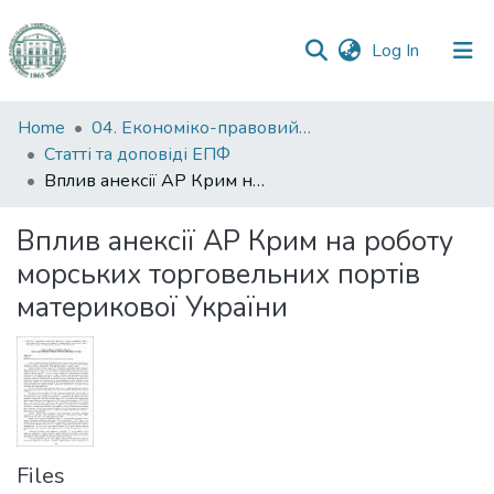
(current)
Log In
Communities
Home
04. Економіко-правовий факультет
&
Статті та доповіді ЕПФ
Collections
Вплив анексії АР Крим на роботу морських торговельних портів материкової України
All of DSpace
Вплив анексії АР Крим на роботу
морських торговельних портів
Statistics
материкової України
Files