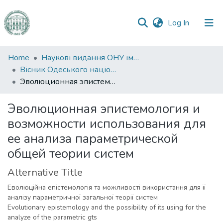
(current)
Log In
Communities
Home
Наукові видання ОНУ імені І. І. Мечникова
&
Вісник Одеського національного університету. Філософія
Collections
Эволюционная эпистемология и возможности использования для ее анализа параметрической общей теории систем
All of DSpace
Эволюционная эпистемология и
возможности использования для
Statistics
ее анализа параметрической
общей теории систем
Alternative Title
Еволюційна епістемологія та можливості використання для її
аналізу параметричної загальної теорії систем
Evolutionary epistemology and the possibility of its using for the
analyze of the parametric gts