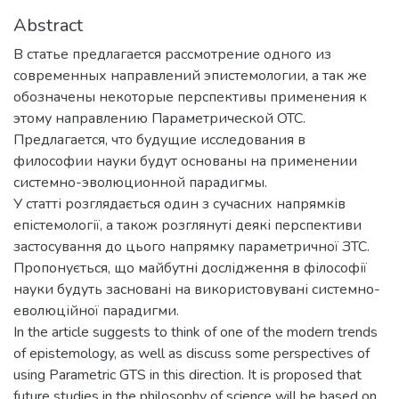
Abstract
В статье предлагается рассмотрение одного из
современных направлений эпистемологии, а так же
обозначены некоторые перспективы применения к
этому направлению Параметрической ОТС.
Предлагается, что будущие исследования в
философии науки будут основаны на применении
системно-эволюционной парадигмы.
У статті розглядається один з сучасних напрямків
епістемології, а також розглянуті деякі перспективи
застосування до цього напрямку параметричної ЗТС.
Пропонується, що майбутні дослідження в філософії
науки будуть засновані на використовувані системно-
еволюційної парадигми.
In the article suggests to think of one of the modern trends
of epistemology, as well as discuss some perspectives of
using Parametric GTS in this direction. It is proposed that
future studies in the philosophy of science will be based on