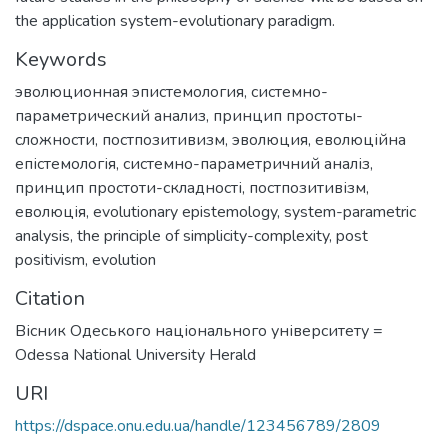
the application system-evolutionary paradigm.
Keywords
эволюционная эпистемология
,
системно-
параметрический анализ
,
принцип простоты-
сложности
,
постпозитивизм
,
эволюция
,
еволюційна
епістемологія
,
системно-параметричний аналіз
,
принцип простоти-складності
,
постпозитивізм
,
еволюція
,
evolutionary epistemology
,
system-parametric
analysis
,
the principle of simplicity-complexity
,
post
positivism
,
evolution
Citation
Вісник Одеського національного університету =
Odessa National University Herald
URI
https://dspace.onu.edu.ua/handle/123456789/2809