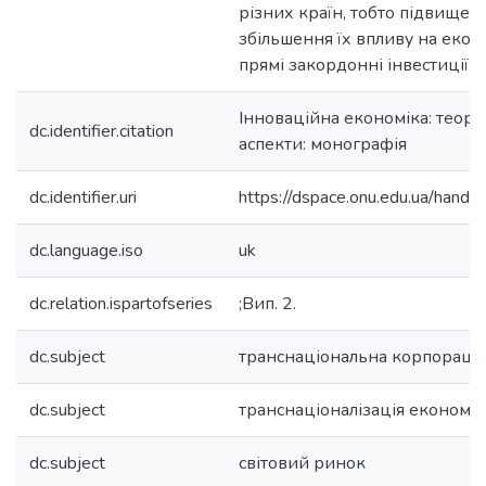
різних країн, тобто підвищенн
збільшення їх впливу на еконо
прямі закордонні інвестиції (П
Інноваційна економіка: теоре
dc.identifier.citation
аспекти: монографія
dc.identifier.uri
https://dspace.onu.edu.ua/han
dc.language.iso
uk
dc.relation.ispartofseries
;Вип. 2.
dc.subject
транснаціональна корпорація
dc.subject
транснаціоналізація економі
dc.subject
світовий ринок