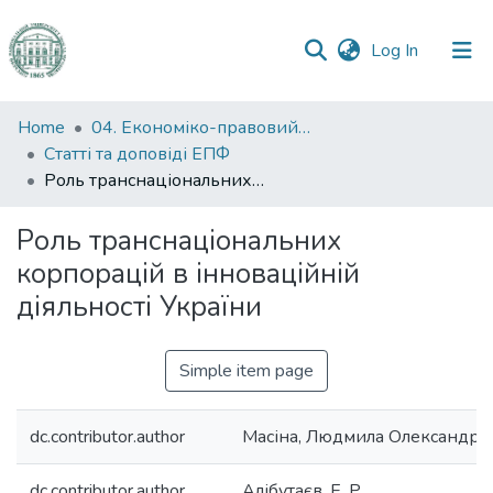
(current)
Log In
Communities
Home
04. Економіко-правовий факультет
&
Статті та доповіді ЕПФ
Collections
Роль транснаціональних корпорацій в інноваційній діяльності України
All of DSpace
Роль транснаціональних
корпорацій в інноваційній
Statistics
діяльності України
Simple item page
dc.contributor.author
Масіна, Людмила Олександрі
dc.contributor.author
Алібутаєв, Е. Р.