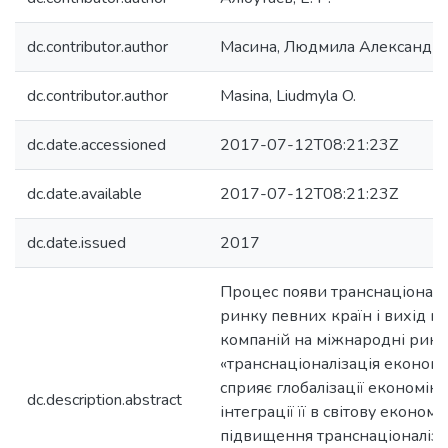
dc.contributor.author
Масина, Людмила Александр
dc.contributor.author
Masina, Liudmyla O.
dc.date.accessioned
2017-07-12T08:21:23Z
dc.date.available
2017-07-12T08:21:23Z
dc.date.issued
2017
Процес появи транснаціонал
ринку певних країн і вихід н
компаній на міжнародні ринк
«транснаціоналізація економ
сприяє глобалізації економіки
dc.description.abstract
інтеграції її в світову економ
підвищення транснаціоналіза