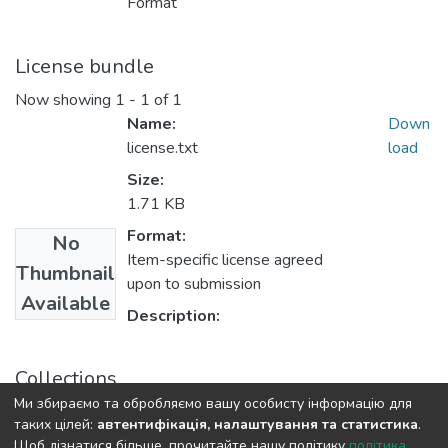
Format
License bundle
Now showing
1 - 1 of 1
Name:
Down
license.txt
load
Size:
1.71 KB
Format:
No
Item-specific license agreed
Thumbnail
upon to submission
Available
Description:
Collections
Ми збираємо та обробляємо вашу особисту інформацію для
Статті та доповіді ЕПФ
таких цілей:
автентифікація, налаштування та статистика
.
Щоб дізнатися більше, прочитайте нашу політику
політика