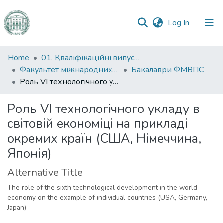
(current)
Log In
Communities
Home
01. Кваліфікаційні випускні роботи здобувачів вищої освіти
&
Факультет міжнародних відносин, політології та соціології
Бакалаври ФМВПС
Collections
Роль VI технологічного укладу в світовій економіці на прикладі окремих країн (США, Німеччина, Японія)
All of DSpace
Роль VI технологічного укладу в
світовій економіці на прикладі
Statistics
окремих країн (США, Німеччина,
Японія)
Alternative Title
The role of the sixth technological development in the world
economy on the example of individual countries (USA, Germany,
Japan)