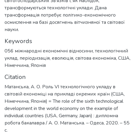
світогосподарських зв'язків і, як наслідок,
трансформуються технологічні уклади. Дана
трансформація потребує політико-економічного
осмислення на базі досягнень вітчизняної та світової
науки.
Keywords
056 міжнародні економічні відносини
,
технологічний
уклад
,
періодизація
,
еволюція
,
світова економіка
,
США
,
Німеччина
,
Японія
Citation
Матанська, А. О. Роль VI технологічного укладу в
світовій економіці на прикладі окремих країн (США,
Німеччина, Японія) = The role of the sixth technological
development in the world economy on the example of
individual countries (USA, Germany, Japan) : дипломна
робота бакалавра / А. О. Матанська. – Одеса, 2020. – 55
с.