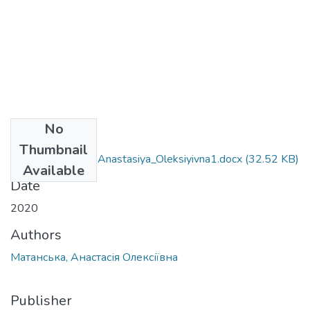
No
Files
Thumbnail
056_Matans_ka_ Anastasiya_Oleksiyivna1.docx
(32.52 KB)
Available
Date
2020
Authors
Матанська, Анастасія Олексіївна
Publisher