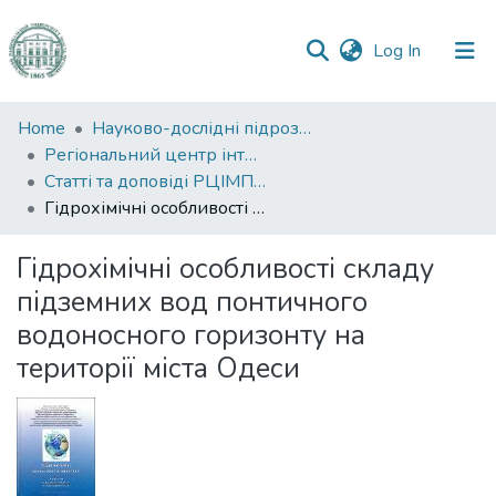
(current)
Log In
Communities
Home
Науково-дослідні підрозділи
&
Регіональний центр інтегрованого моніторингу природного середовища та екологічних досліджень
Collections
Статті та доповіді РЦІМПСЕД
Гідрохімічні особливості складу підземних вод понтичного водоносного горизонту на території міста Одеси
All of DSpace
Гідрохімічні особливості складу
Statistics
підземних вод понтичного
водоносного горизонту на
території міста Одеси