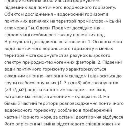
гідродинамічних особливостей формування
підземних вод понтичного водоносного горизонту.
Об’єктом дослідження - водоносний горизонт в
понтичних вапняках на території промислово-міській
агломерації м. Одеси. Предмет дослідження –
гідрохімічні особливості складу підземних вод.
В результаті досліджень встановлено: 1. Основна маса
води понтичного водоносного горизонту в межах
території міста формується за рахунок широкого
спектру природно-техногенних факторів. 2. Підземні
води понтичного горизонту характеризуються
складним аніонно-катіонним складом і відносяться до
групи слабосолонуватих (1-3 г/дм3) або солонуватих
(>3 г/дм3) вод; за катіонним складом – змішані,
натрієво-магнієві, за аніонним – сульфатні. 3. На
більшій частині території розповсюдження понтичного
водоносного горизонту, особливо в прибережній
частині Чорного моря, за останні десятиріччя відбулося
його опріснення і зміна відсоткового співвідношення