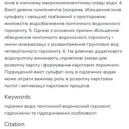
іонів в хімічному макрокомпонентному складі води. 4.
Вміст деяких компонентів (зокрема, збільшення іонів
сульфату і кальцію) пов'язаний з просторовою
мінливістю водозбагачення понтичного водоносного
горизонту. 5. Одною з основних причин збільшення
обводнення понтичного водоносного горизонту і
зміни мінералізації є розвантаження ґрунтових вод
четвертинного горизонту. 6. На ділянках додаткового
водопритоку виникають сприятливі умови для
розвитку карсту і формування карстових порожнин.
Підвищений вміст сульфат-іону в підземних водах
може зіграти важливу роль в розвитку карстових
пустот і активізації карстових процесів.
Keywords
підземні води, понтичний водоносний горизонт,
гідрохімічні та гідродинамічні особливості
Citation