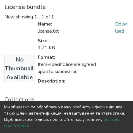
License bundle
Now showing
1 - 1 of 1
Name:
Down
license.txt
load
Size:
1.71 KB
Format:
No
Item-specific license agreed
Thumbnail
upon to submission
Available
Description:
Collections
Ми збираємо та обробляємо вашу особисту інформацію для
Статті та доповіді ЕПФ
таких цілей:
автентифікація, налаштування та статистика
.
Щоб дізнатися більше, прочитайте нашу політику
політика
приватності
.
DSpace software
copyright © 2009-2026
LYRASIS