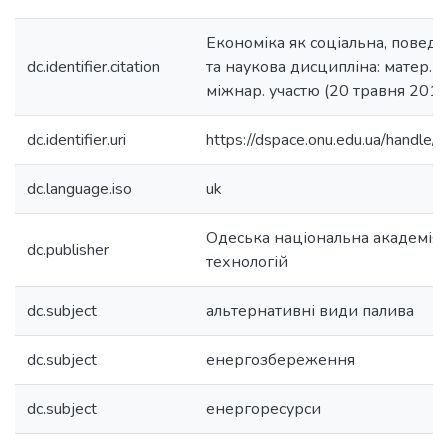
Економіка як соціальна, поведі
dc.identifier.citation
та наукова дисципліна: матер. н
міжнар. участю (20 травня 2016 
dc.identifier.uri
https://dspace.onu.edu.ua/hand
dc.language.iso
uk
Одеська національна академія
dc.publisher
технологій
dc.subject
альтернативні види палива
dc.subject
енергозбереження
dc.subject
енергоресурси