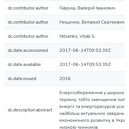
dc.contributor.author
Гавриш, Валерій Іванович
dc.contributor.author
Ниценко, Виталий Сергеевич
dc.contributor.author
Nitsenko, Vitalii S.
dc.date.accessioned
2017-06-14T09:53:39Z
dc.date.available
2017-06-14T09:53:39Z
dc.date.issued
2016
Енергозбереження у широкому 
терміну, тобто зменшення пито
енергії та енергоресурсів усіх в
dc.description.abstract
найбільш актуальних завдань с
економічного розвитку в Украї
низкою чинників.