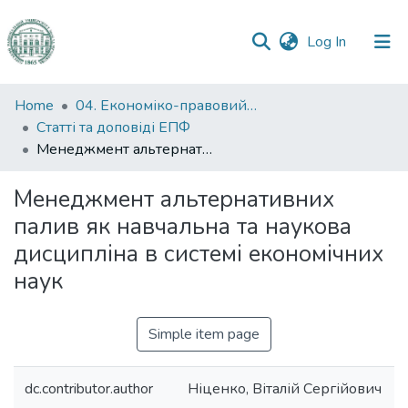
(current)
Log In
Communities
Home
04. Економіко-правовий факультет
&
Статті та доповіді ЕПФ
Collections
Менеджмент альтернативних палив як навчальна та наукова дисципліна в системі економічних наук
All of DSpace
Менеджмент альтернативних
палив як навчальна та наукова
Statistics
дисципліна в системі економічних
наук
Simple item page
dc.contributor.author
Ніценко, Віталій Сергійович