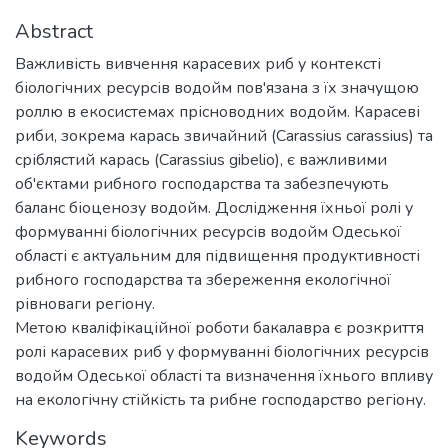
Abstract
Важливість вивчення карасевих риб у контексті
біологічних ресурсів водойм пов'язана з їх значущою
роллю в екосистемах прісноводних водойм. Карасеві
риби, зокрема карась звичайний (Carassius carassius) та
сріблястий карась (Carassius gibelio), є важливими
об'єктами рибного господарства та забезпечують
баланс біоценозу водойм. Дослідження їхньої ролі у
формуванні біологічних ресурсів водойм Одеської
області є актуальним для підвищення продуктивності
рибного господарства та збереження екологічної
рівноваги регіону.
Метою кваліфікаційної роботи бакалавра є розкриття
ролі карасевих риб у формуванні біологічних ресурсів
водойм Одеської області та визначення їхнього впливу
на екологічну стійкість та рибне господарство регіону.
Keywords