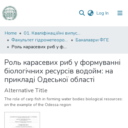
(current)
Log In
Communities
Home
01. Кваліфікаційні випускні роботи здобувачів вищої освіти
&
Факультет гідрометеорології і екології
Бакалаври ФГЕ
Collections
Роль карасевих риб у формуванні біологічних ресурсів водойм: на прикладі Одеської області
All of DSpace
Роль карасевих риб у формуванні
біологічних ресурсів водойм: на
Statistics
прикладі Одеської області
Alternative Title
The role of carp fish in forming water bodies biological resources:
on the example of the Odessa region