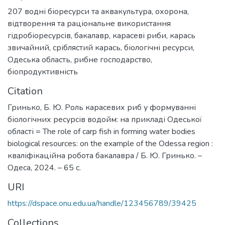
207 водні біоресурси та аквакультура
,
охорона,
відтворення та раціональне використання
гідробіоресурсів
,
бакалавр
,
карасеві риби
,
карась
звичайний
,
сріблястий карась
,
біологічні ресурси
,
Одеська область
,
рибне господарство
,
біопродуктивність
Citation
Гринько, Б. Ю. Роль карасевих риб у формуванні
біологічних ресурсів водойм: на прикладі Одеської
області = The role of carp fish in forming water bodies
biological resources: on the example of the Odessa region :
кваліфікаційна робота бакалавра / Б. Ю. Гринько. –
Одеса, 2024. – 65 с.
URI
https://dspace.onu.edu.ua/handle/123456789/39425
Collections