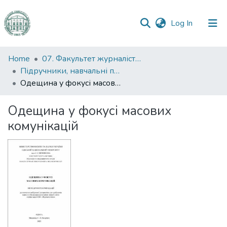
(current)
Log In
Communities
Home
07. Факультет журналістики, реклами та видавничої справи
&
Підручники, навчальні посібники та інші науково- та навчально-методичні праці ФЖРВС
Collections
Одещина у фокусі масових комунікацій
All of DSpace
Одещина у фокусі масових
комунікацій
Statistics