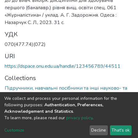
до до вивч. вибірк. дисципліни для здобувачів
першого (бакалавр.) рівня вищ. освіти спец. 061
«Журналістика» / уклад. А. Г. Задорожня. Одеса :
Назарчук С. Л., 2023. 31 с.
УДК
070(477.74)(072)
URI
https://dspace.onu.edu.ua/handle/123456789/44511
Collections
Підручники, навчальні посібники та інші науково- та
навчально-методичні праці ФЖРВС
We collect and process your personal information for the
following purposes:
Authentication, Preferences,
Full item page
Acknowledgement and Statistics
.
To learn more, please read our
privacy policy
.
DSpace software
copyright © 2009-2026
LYRASIS
Customize
Decline
That's ok
Cookie settings
Privacy policy
End User Agreement