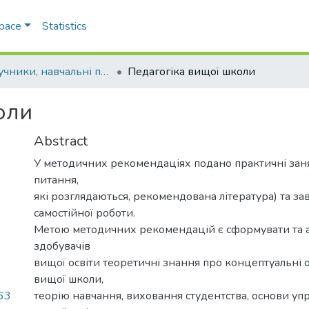
Space
Statistics
Підручники, навчальні посібники та інші науково- та навчально-методичні праці РГФ
Педагогіка вищої школи
оли
Abstract
У методичних рекомендаціях подано практичні занят
питання,
які розглядаються, рекомендована література) та за
самостійної роботи.
Метою методичних рекомендацій є сформувати та а
здобувачів
вищої освіти теоретичні знання про концептуальні 
вищої школи,
теорію навчання, виховання студентства, основи уп
63