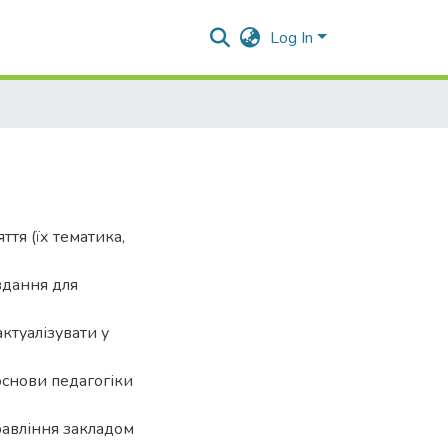
Log In
тя (їх тематика,
вдання для
ктуалізувати у
основи педагогіки
равління закладом