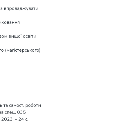
та впроваджувати
виховання
дом вищої освіти
о (магістерського)
ь та самост. роботи
за спец. 035
 2023. – 24 с.