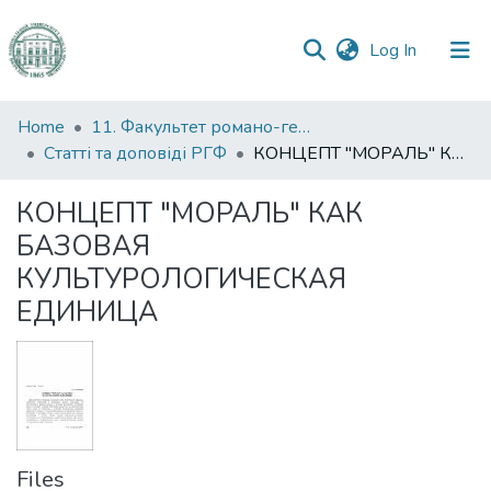
(current)
Log In
Communities
Home
11. Факультет романо-германської філології
&
Статті та доповіді РГФ
КОНЦЕПТ "МОРАЛЬ" КАК БАЗОВАЯ КУЛЬТУРОЛОГИЧЕСКАЯ ЕДИНИЦА
Collections
КОНЦЕПТ "МОРАЛЬ" КАК
All of DSpace
БАЗОВАЯ
КУЛЬТУРОЛОГИЧЕСКАЯ
Statistics
ЕДИНИЦА
Files