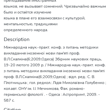
преподавания иностранных
языков, не вызывает сомнений. Чрезвычайно важным
было и остаётся изучение
языка в плане его взаимосвязи с культурой,
ментальностью, традициями
определенного народа.
Description
Мiжнародна наук.-практ. конф. з питань методики
викладання iноземної мови пам'ятi проф.
В.Л.Скалкiна(6;2009;Одеса) Збiрник наукових праць,
19-20 лютого 2009 р. / Мiжнародна наук.-практ. конф.
з питань методики викладання iноземної мови пам'ятi
проф. В.Л.Скалкiна(6;2009;Одеса) ; вiдп. ред.: С. В.
Плотницька ; гол. редкол.: Лiдiя Миколаївна Голубенко ;
кол.авт. ОНУ iм. I.I. Мечникова, Фак. романо-
германської фiлологiї . - Одеса : Астропринт, 2009. -
587 с.
Citation