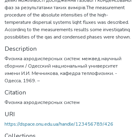
деякі можливості дослідження газової і конденсованої
фаз за результатами таких вимірів.The measurement
procedure of the absolute intensities of the hiqh-
temperature dispersal systems liqht fluxes was described.
Accordinq to the measurements results some investiqatinq
possibilities of the qas and condensed phases were shown.
Description
Физика аэродисперсных систем: межвед.научный
сборник / Одесский национальный университет
имени И.И. Мечникова, кафедра теплофизики. -
Одесса, 1969. –
Citation
Физика аэродисперсных систем
URI
https://dspace.onu.edu.ua/handle/123456789/426
Collections