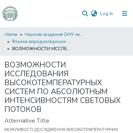
(current)
Log In
Communities
Home
Наукові видання ОНУ імені І. І. Мечникова
&
Фізика аеродисперсних систем
Collections
ВОЗМОЖНОСТИ ИССЛЕДОВАНИЯ ВЫСОКОТЕМПЕРАТУРНЫХ СИСТЕМ ПО АБСОЛЮТНЫМ ИНТЕНСИВНОСТЯМ СВЕТОВЫХ ПОТОКОВ
All of DSpace
ВОЗМОЖНОСТИ
ИССЛЕДОВАНИЯ
Statistics
ВЫСОКОТЕМПЕРАТУРНЫХ
СИСТЕМ ПО АБСОЛЮТНЫМ
ИНТЕНСИВНОСТЯМ СВЕТОВЫХ
ПОТОКОВ
Alternative Title
МОЖЛИВОСТІ ДОСЛІДЖЕННЯ ВИСОКОТЕМПЕРАТУРНИХ