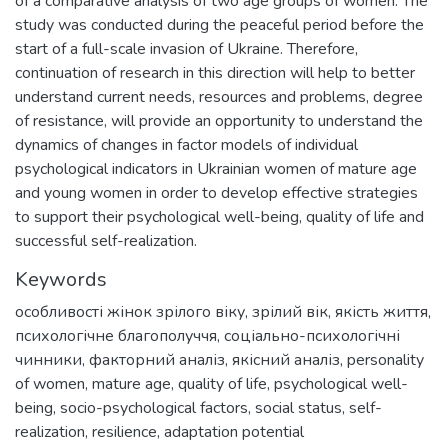
of a comparative analysis of two age groups of women. The
study was conducted during the peaceful period before the
start of a full-scale invasion of Ukraine. Therefore,
continuation of research in this direction will help to better
understand current needs, resources and problems, degree
of resistance, will provide an opportunity to understand the
dynamics of changes in factor models of individual
psychological indicators in Ukrainian women of mature age
and young women in order to develop effective strategies
to support their psychological well-being, quality of life and
successful self-realization.
Keywords
особливості жінок зрілого віку
,
зрілий вік
,
якість життя
,
психологічне благополуччя
,
соціально-психологічні
чинники
,
факторний аналіз
,
якісний аналіз
,
personality
of women
,
mature age
,
quality of life
,
psychological well-
being
,
socio-psychological factors
,
social status
,
self-
realization
,
resilience
,
adaptation potential