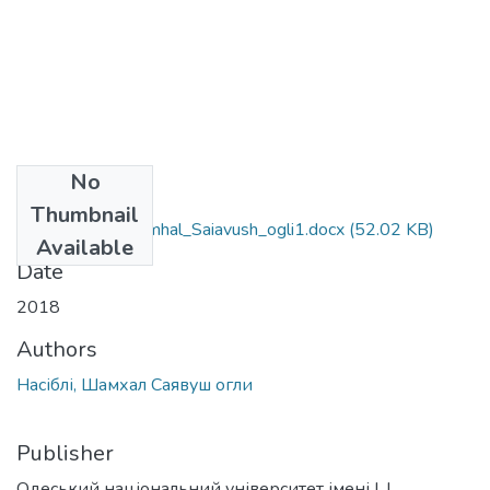
No
Files
Thumbnail
071_Nasibli_Shamhal_Saiavush_ogli1.docx
(52.02 KB)
Available
Date
2018
Authors
Насіблі, Шамхал Саявуш огли
Publisher
Одеський національний університет імені І. І.