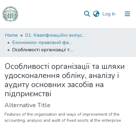
(current)
Log In
Communities
Home
01. Кваліфікаційні випускні роботи здобувачів вищої освіти
&
Економіко-правовий факультет
Collections
Особливості організації та шляхи удосконалення обліку, аналізу і аудиту основних засобів на підприємстві
All of DSpace
Особливості організації та шляхи
удосконалення обліку, аналізу і
Statistics
аудиту основних засобів на
підприємстві
Alternative Title
Features of the organization and ways of improvement of the
accounting, analysis and audit of fixed assrts at the enterprise