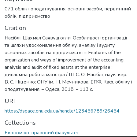
071 облік і оподаткування
,
основні засоби
,
первинний
облік
,
підприємство
Citation
Насіблі, Шахмал Саявуш огли. Особливості організації
та шляхи удосконалення обліку, аналізу і аудиту
основних засобів на підприємстві = Features of the
organization and ways of improvement of the accounting,
analysis and audit of fixed assrts at the enterprise :
дипломна робота магістра / Ш. С. О. Насіблі; наук. кер.
В. С. Ніценко; ОНУ ім. І. І. Мечникова, ЕПФ, Каф. обліку і
оподаткування. – Одеса, 2018. – 113 с.
URI
https://dspace.onu.edu.ua/handle/123456789/26454
Collections
Економіко-правовий факультет