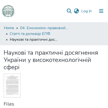
(current)
Log In
Communities
Home
04. Економіко-правовий факультет
&
Статті та доповіді ЕПФ
Collections
Наукові та практичні досягнення України у високотехнологічній сфері
All of DSpace
Наукові та практичні досягнення
України у високотехнологічній
Statistics
сфері
Files