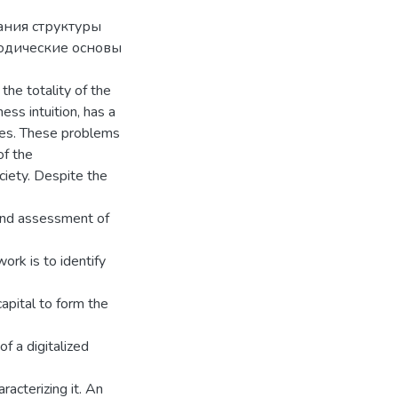
ния структуры
тодические основы
the totality of the
ess intuition, has a
ises. These problems
of the
iety. Despite the
and assessment of
ork is to identify
capital to form the
of a digitalized
racterizing it. An