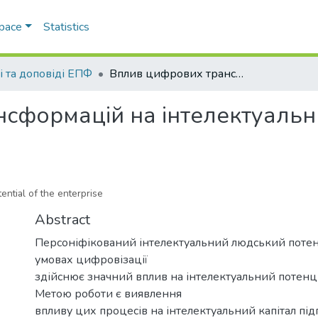
Space
Statistics
і та доповіді ЕПФ
Вплив цифрових трансформацій на інтелектуальний потенціал підприємства
сформацій на інтелектуальн
tential of the enterprise
Abstract
Персоніфікований інтелектуальний людський потенц
умовах цифровізації
здійснює значний вплив на інтелектуальний потенці
Метою роботи є виявлення
впливу цих процесів на інтелектуальний капітал пі