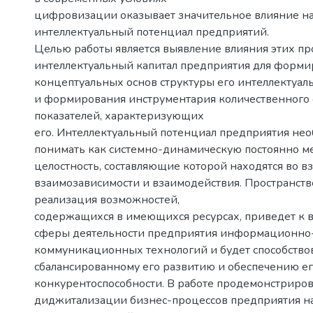
цифровизации оказывает значительное влияние н
интеллектуальный потенциал предприятий.
Целью работы является выявление влияния этих пр
интеллектуальный капитал предприятия для форм
концептуальных основ структуры его интеллектуал
и формирования инструментария количественного
показателей, характеризующих
его. Интеллектуальный потенциал предприятия не
понимать как системно-динамическую постоянно 
целостность, составляющие которой находятся во в
взаимозависимости и взаимодействия. Пространст
реализация возможностей,
содержащихся в имеющихся ресурсах, приведет к 
сферы деятельности предприятия информационно
коммуникационных технологий и будет способство
сбалансированному его развитию и обеспечению е
конкурентоспособности. В работе продемонстриро
диджитализации бизнес-процессов предприятия на