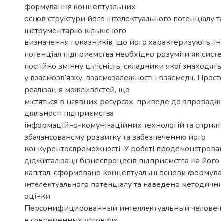
формування концептуальних
основ структури його інтелектуального потенціалу 
інструментарію кількісного
визначення показників, що його характеризують. І
потенціал підприємства необхідно розуміти як сис
постійно змінну цілісність, складники якої знаходять
у взаємозв’язку, взаємозалежності і взаємодії. Прос
реалізація можливостей, що
містяться в наявних ресурсах, приведе до впровадж
діяльності підприємства
інформаційно-комунікаційних технологій та сприя
збалансованому розвитку та забезпеченню його
конкурентоспроможності. У роботі продемонстрова
діджиталізації бізнеспроцесів підприємства на його
капітал, сформовано концептуальні основи формув
інтелектуального потенціалу та наведено методичні
оцінки.
Персонифицированный интеллектуальный человеч
в современных условиях