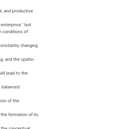
al, and productive
 enterprise,” but
 conditions of
constantly changing
g, and the spatio-
ill lead to the
e balanced
tion of the
 the formation of its
f the conceptual