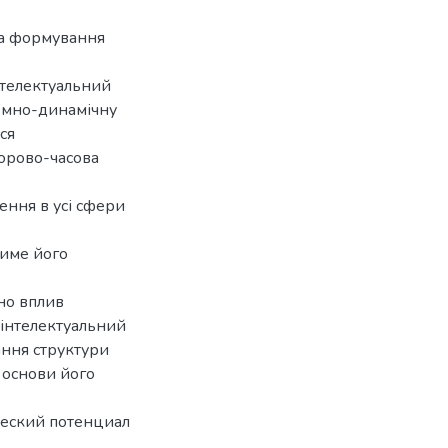
та формування
нтелектуальний
темно-динамічну
ся
торово-часова
ення в усі сфери
тиме його
но вплив
 інтелектуальний
ання структури
 основи його
еский потенциал