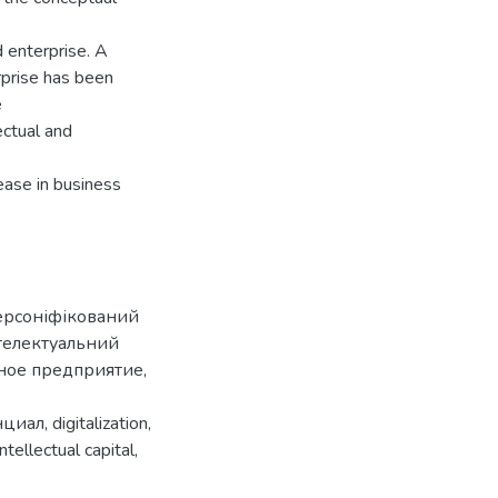
ed enterprise. A
erprise has been
e
ectual and
rease in business
ерсоніфікований
телектуальний
ное предприятие
,
нциал
,
digitalization
,
intellectual capital
,