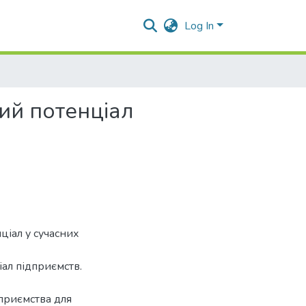
Log In
ий потенціал
іал у сучасних
ал підприємств.
дприємства для