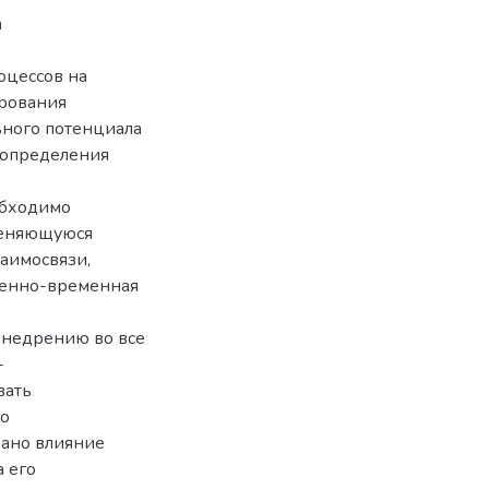
а
оцессов на
ирования
ьного потенциала
 определения
обходимо
меняющуюся
заимосвязи,
венно-временная
внедрению во все
-
вать
го
вано влияние
 его