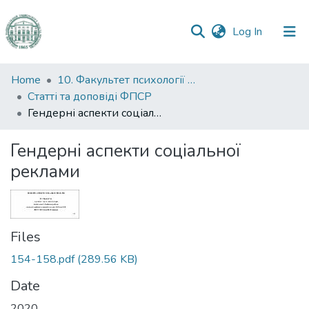
(current)
Log In
Communities
Home
10. Факультет психології та соціальної роботи
&
Статті та доповіді ФПСР
Collections
Гендерні аспекти соціальної реклами
All of DSpace
Гендерні аспекти соціальної
реклами
Statistics
Files
154-158.pdf
(289.56 KB)
Date
2020