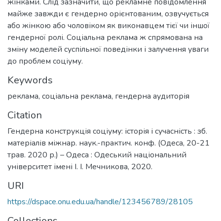
жінками. Слід зазначити, що рекламне повідомлення
майже завжди є гендерно орієнтованим, озвучується
або жінкою або чоловіком як виконавцем тієї чи іншої
гендерної ролі. Соціальна реклама ж спрямована на
зміну моделей суспільної поведінки і залучення уваги
до проблем соціуму.
Keywords
реклама
,
соціальна реклама
,
гендерна аудиторія
Citation
Гендерна конструкція соціуму: історія і сучасність : зб.
матеріалів міжнар. наук.-практич. конф. (Одеса, 20-21
трав. 2020 р.) – Одеса : Одеський національний
університет імені І. І. Мечникова, 2020.
URI
https://dspace.onu.edu.ua/handle/123456789/28105
Collections