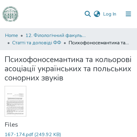
(current)
Log In
Communities
Home
12. Філологічний факультет
&
Статті та доповіді ФФ
Психофоносемантика та кольорові асоціації українських та польських сонорних звуків
Collections
Психофоносемантика та кольорові
All of DSpace
асоціації українських та польських
сонорних звуків
Statistics
Files
167-174.pdf
(249.92 KB)