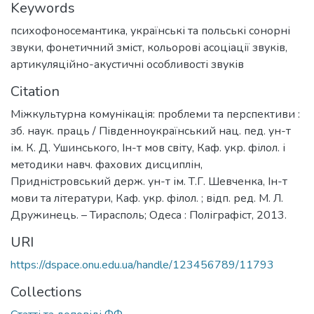
Keywords
психофоносемантика
,
українські та польські сонорні
звуки
,
фонетичний зміст
,
кольорові асоціації звуків
,
артикуляційно-акустичні особливості звуків
Citation
Міжкультурна комунікація: проблеми та перспективи :
зб. наук. праць / Південноукраїнський нац. пед. ун-т
ім. К. Д. Ушинського, Ін-т мов світу, Каф. укр. філол. і
методики навч. фахових дисциплін,
Придністровський держ. ун-т ім. Т.Г. Шевченка, Ін-т
мови та літератури, Каф. укр. філол. ; відп. ред. М. Л.
Дружинець. – Тирасполь; Одеса : Поліграфіст, 2013.
URI
https://dspace.onu.edu.ua/handle/123456789/11793
Collections