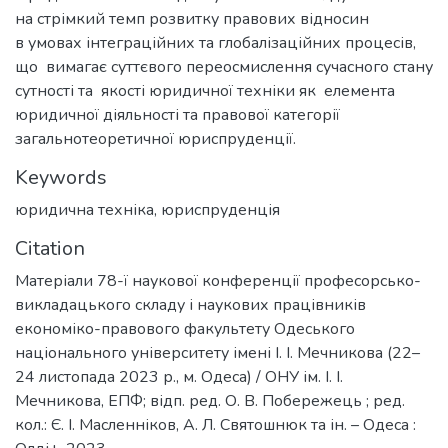
на стрімкий темп розвитку правових відносин
в умовах інтеграційних та глобалізаційних процесів,
що вимагає суттєвого переосмислення сучасного стану
сутності та якості юридичної техніки як елемента
юридичної діяльності та правової категорії
загальнотеоретичної юриспруденції.
Keywords
юридична техніка
,
юриспруденція
Citation
Матеріали 78-ї наукової конференції професорсько-
викладацького складу і наукових працівників
економіко-правового факультету Одеського
національного університету імені І. І. Мечникова (22–
24 листопада 2023 р., м. Одеса) / ОНУ ім. І. І.
Мечникова, ЕПФ; відп. ред. О. В. Побережець ; ред.
кол.: Є. І. Масленніков, А. Л. Святошнюк та ін. – Одеса :