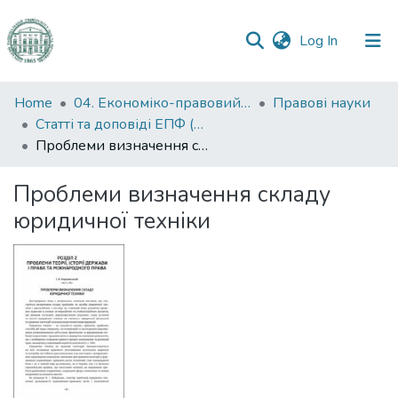
(current)
Log In
Communities
Home
04. Економіко-правовий факультет
Правові науки
&
Статті та доповіді ЕПФ (Правові науки)
Collections
Проблеми визначення складу юридичної техніки
All of DSpace
Проблеми визначення складу
юридичної техніки
Statistics