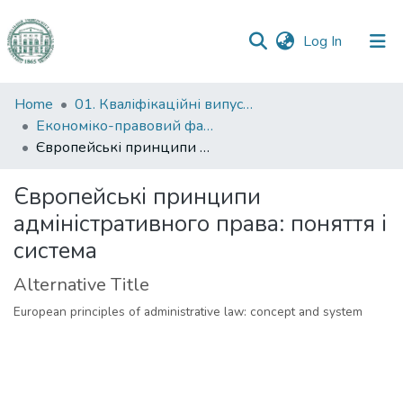
(current)
Log In
Communities
Home
01. Кваліфікаційні випускні роботи здобувачів вищої освіти
&
Економіко-правовий факультет
Collections
Європейські принципи адміністративного права: поняття і система
All of DSpace
Європейські принципи
адміністративного права: поняття і
Statistics
система
Alternative Title
European principles of administrative law: concept and system