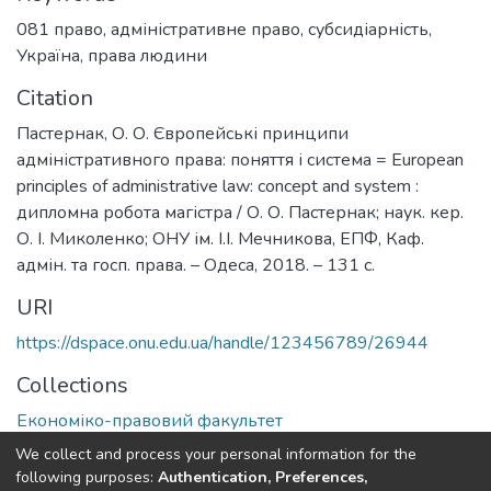
081 право
,
адміністративне право
,
субсидіарність
,
Україна
,
права людини
Citation
Пастернак, О. О. Європейські принципи
адміністративного права: поняття і система = European
principles of administrative law: concept and system :
дипломна робота магістра / О. О. Пастернак; наук. кер.
О. І. Миколенко; ОНУ ім. І.І. Мечникова, ЕПФ, Каф.
адмін. та госп. права. – Одеса, 2018. – 131 с.
URI
https://dspace.onu.edu.ua/handle/123456789/26944
Collections
Економіко-правовий факультет
We collect and process your personal information for the
Full item page
following purposes:
Authentication, Preferences,