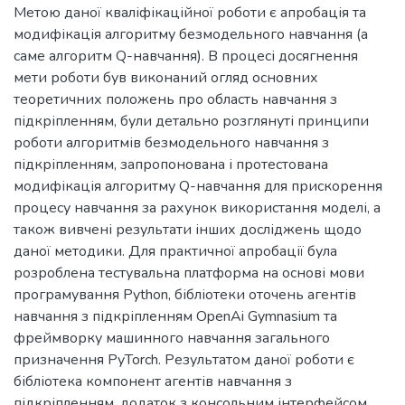
Метою даної кваліфікаційної роботи є апробація та
модифікація алгоритму безмодельного навчання (а
саме алгоритм Q-навчання). В процесі досягнення
мети роботи був виконаний огляд основних
теоретичних положень про область навчання з
підкріпленням, були детально розглянуті принципи
роботи алгоритмів безмодельного навчання з
підкріпленням, запропонована і протестована
модифікація алгоритму Q-навчання для прискорення
процесу навчання за рахунок використання моделі, а
також вивчені результати інших досліджень щодо
даної методики. Для практичної апробації була
розроблена тестувальна платформа на основі мови
програмування Python, бібліотеки оточень агентів
навчання з підкріпленням OpenAi Gymnasium та
фреймворку машинного навчання загального
призначення PyTorch. Результатом даної роботи є
бібліотека компонент агентів навчання з
підкріпленням, додаток з консольним інтерфейсом