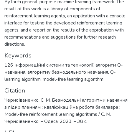
PyTorch general-purpose machine learning framework. The
result of this work is a library of components of
reinforcement learning agents, an application with a console
interface for testing the developed reinforcement learning
agents, and a report on the results of the approbation with
recommendations and suggestions for further research
directions.
Keywords
126 інформаційні системи та технології
,
алгоритм Q-
навчання
,
алгоритму безмодельного навчання
,
Q-
learning algorithm
,
model-free learning algorithm
Citation
Черноіваненко, С. М. Безмодельні алгоритми навчання
з підкріпленням : кваліфікаційна робота бакалавра ;
Model-free reinforcement learning algorithms / С. М.
Черноіваненко. – Одеса, 2023. – 38 с.