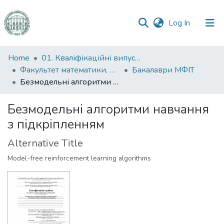
(current)
Log In
Communities
Home
01. Кваліфікаційні випускні роботи здобувачів вищої освіти
&
Факультет математики, фізики та інформаційних технологій
Бакалаври МФІТ
Collections
Безмодельні алгоритми навчання з підкріпленням
All of DSpace
Безмодельні алгоритми навчання
з підкріпленням
Statistics
Alternative Title
Model-free reinforcement learning algorithms