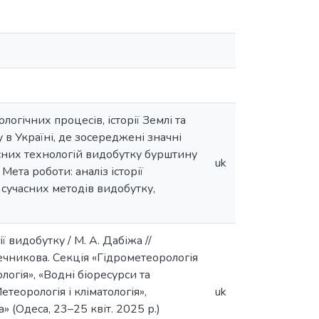
гічних процесів, історії Землі та
 в Україні, де зосереджені значні
асних технологій видобутку бурштину
uk
та роботи: аналіз історії
сучасних методів видобутку,
ї видобутку / М. А. Дабіжа //
Мечникова. Секція «Гідрометеорологія
логія», «Водні біоресурси та
етеорологія і кліматологія»,
uk
 (Одеса, 23–25 квіт. 2025 р.)