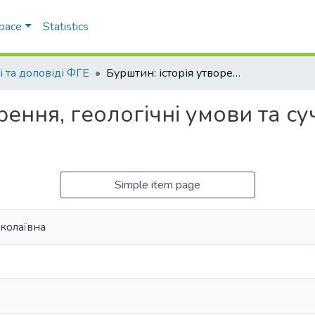
Space
Statistics
і та доповіді ФГЕ
Бурштин: історія утворення, геологічні умови та сучасні технології видобутку
рення, геологічні умови та су
Simple item page
колаївна