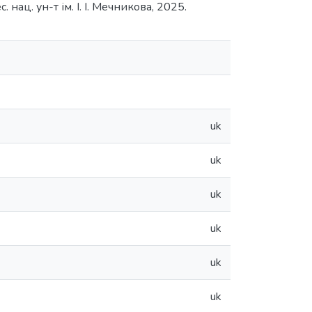
 нац. ун-т ім. І. І. Мечникова, 2025.
uk
uk
uk
uk
uk
uk