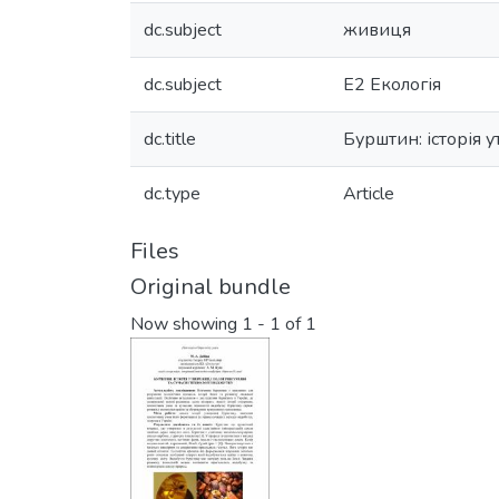
dc.subject
живиця
dc.subject
Е2 Екологія
dc.title
Бурштин: історія у
dc.type
Article
Files
Original bundle
Now showing
1 - 1 of 1