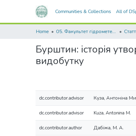
Communities & Collections
All of D
Home
05. Факультет гідрометеорології і екології
Статт
Бурштин: історія утво
видобутку
dc.contributor.advisor
Куза, Антоніна Ми
dc.contributor.advisor
Kuza, Antonina M.
dc.contributor.author
Дабіжа, М. А.