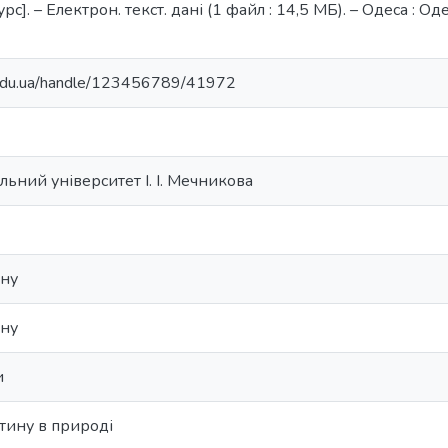
]. – Електрон. текст. дані (1 файл : 14,5 МБ). – Одеса : Одес.
u.edu.ua/handle/123456789/41972
ьний університет І. І. Мечникова
ину
ину
и
ину в природі