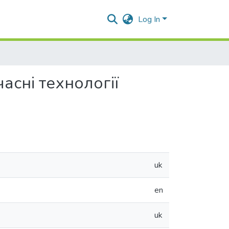
Log In
часні технології
uk
en
uk