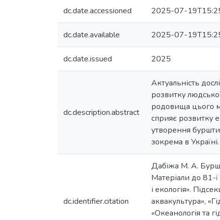
dc.date.accessioned
2025-07-19T15:2
dc.date.available
2025-07-19T15:2
dc.date.issued
2025
Актуальність досл
розвитку людської
родовища цього мі
dc.description.abstract
сприяє розвитку е
утворення бурштин
зокрема в Україні.
Дабіжа М. А. Буршт
Матеріали до 81-ї 
і екологія». Підсе
dc.identifier.citation
аквакультура», «Гі
«Океанологія та г