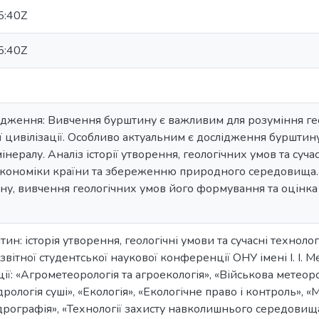
5:40Z
5:40Z
ідження: Вивчення бурштину є важливим для розуміння геоло
 цивілізації. Особливо актуальним є дослідження бурштину
нералу. Аналіз історії утворення, геологічних умов та суч
кономіки країни та збереженню природного середовища. Ме
у, вивчення геологічних умов його формування та оцінка 
ин: історія утворення, геологічні умови та сучасні технологі
звітної студентської наукової конференції ОНУ імені І. І. 
кції: «Агрометеорологія та агроекологія», «Військова метеоро
дрологія суші», «Екологія», «Екологічне право і контроль», «М
ідрографія», «Технології захисту навколишнього середовища»