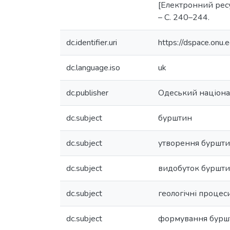
[Електронний ресурс
– С. 240–244.
dc.identifier.uri
https://dspace.on
dc.language.iso
uk
dc.publisher
Одеський націонал
dc.subject
бурштин
dc.subject
утворення буршт
dc.subject
видобуток буршт
dc.subject
геологічні процес
dc.subject
формування буршт