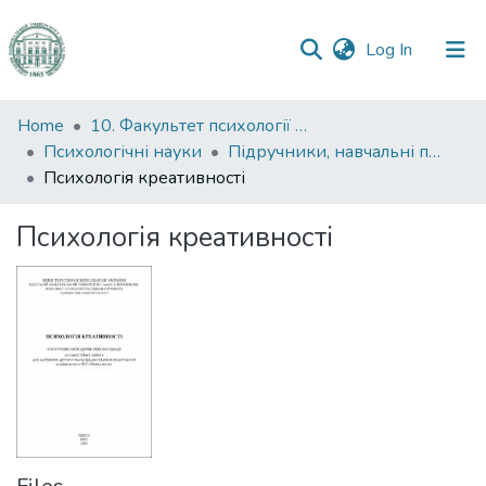
(current)
Log In
Communities
Home
10. Факультет психології та соціальної роботи
&
Психологічні науки
Підручники, навчальні посібники та інші науково- та навчально-методичні праці ФПСР (Психологічні науки)
Collections
Психологія креативності
All of DSpace
Психологія креативності
Statistics