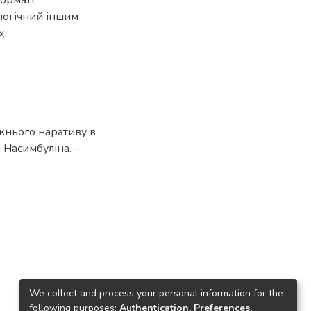
алогічний іншим
х.
жнього наративу в
. Насимбуліна. –
We collect and process your personal information for the
following purposes:
Authentication, Preferences,