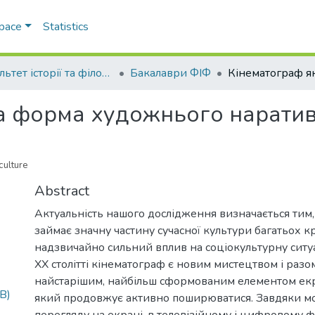
Space
Statistics
Факультет історії та філософії
Бакалаври ФІФ
а форма художнього наративу
culture
Abstract
Актуальність нашого дослідження визначається тим
займає значну частину сучасної культури багатьох кр
надзвичайно сильний вплив на соціокультурну ситуа
XX столітті кінематограф є новим мистецтвом і разом
найстарішим, найбільш сформованим елементом екр
B)
який продовжує активно поширюватися. Завдяки м
перегляду на екрані, в телевізійному і цифровому ф