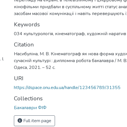
кінофільми придбали в суспільному житті статус ан
засобам масової комунікації і навіть перевершують ї
Keywords
034 культурологія
,
кінематограф
,
художній наратив
Citation
Насибуліна, М. В. Кінематограф як нова форма худо
І.
сучасній культурі : дипломна робота бакалавра / М. В
Одеса, 2021. – 52 с.
URI
https://dspace.onu.edu.ua/handle/123456789/31355
Collections
Бакалаври ФІФ
Full item page