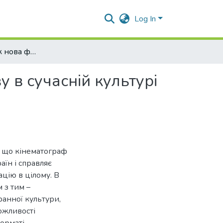
Log In
Кінематограф як нова форма художнього наративу в сучасній культурі
 в сучасній культурі
, що кінематограф
аїн і справляє
цію в цілому. В
 з тим –
анної культури,
ожливості
орматі,