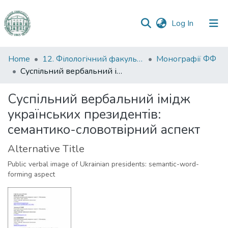
(current)
Log In
Communities
Home
12. Філологічний факультет
Монографії ФФ
&
Суспільний вербальний імідж українських президентів: семантико-словотвірний аспект
Collections
Суспільний вербальний імідж
All of DSpace
українських президентів:
семантико-словотвірний аспект
Statistics
Alternative Title
Public verbal image of Ukrainian presidents: semantic-word-
forming aspect