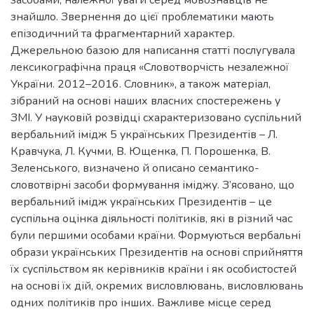
засобами, належної уваги серед мовознавців не
знайшло. Звернення до цієї проблематики мають
епізодичний та фрагментарний характер.
Джерельною базою для написання статті послугувала
лексикографічна праця «Словотворчість незалежної
України. 2012–2016. Словник», а також матеріал,
зібраний на основі наших власних спостережень у
ЗМІ. У науковій розвідці схарактеризовано суспільний
вербальний імідж 5 українських Президентів – Л.
Кравчука, Л. Кучми, В. Ющенка, П. Порошенка, В.
Зеленського, визначено й описано семантико-
словотвірні засоби формування іміджу. З’ясовано, що
вербальний імідж українських Президентів – це
суспільна оцінка діяльності політиків, які в різний час
були першими особами країни. Формуються вербальні
образи українських Президентів на основі сприйняття
їх суспільством як керівників країни і як особистостей
на основі їх дій, окремих висловлювань, висловлювань
одних політиків про інших. Важливе місце серед