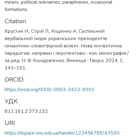
means
,
political nicknames
,
paraphrases
,
occasional
formations
Citation
Хрустик Н., Стрій Л., Кіщенко А. Суспільний
вербальний імідж українських президентів:
семантико-словотвірний аспект. Нова лінгвістична
парадигма: напрями і перспективи : кол. монографія /
за ред. Н. В. Кондратенко. Вінниця : Твори, 2024. С.
143–151.
ORCID:
https://orcid.org/0000-0003-3423-9901
УДК
811.161.2’373.232
URI
https://dspace.onu.edu.ua/handle/123456789/43590