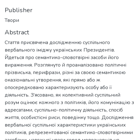
Publisher
Твори
Abstract
Стаття присвячена дослідженню суспільного
вербального іміджу українських Президентів.
Йдеться про семантико-словотвірні засоби його
вираження. Розглянуто й проаналізовано політичні
прізвиська, перифрази, різні за своєю семантикою
оказіональні утворення, які прямо або ж
опосередковано характеризують особу або її
діяльність. З’ясовано, як колективний суспільний
розум оцінює кожного з політиків, його комунікацію з
адресатами, суспільно-політичну діяльність, спосіб
життя, особистісні риси, поведінку тощо. Дослідження
вербальної суспільної характеристики українських
політиків, репрезентованої семантико-словотвірними