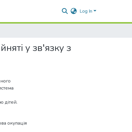
Log In
няті у зв′язку з
ьного
система
ю дітей.
ова окупація