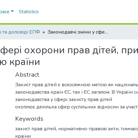
Space
Statistics
і та доповіді ЕПФ
Законодавчі зміни у сфері охорони прав дітей, прийняті у зв′язку з тимчасовою окупацією країни
фері охорони прав дітей, прий
ю країни
Abstract
Захист прав дітей є всеосяжною метою як націонал
законодавства країн ЄС, так і ЄС загалом. В Україні 
законодавства у сфері захисту прав дітей
охоплює декілька сфер суспільних відносин за участ
Keywords
захист прав дітей
,
нормативно-правові акти
,
тимчас
країни