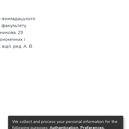
о-викладацького
о факультету
чникова, 29
кономічних і
відп. ред. А. В.
We collect and process your personal information for the
following purposes:
Authentication, Preferences,