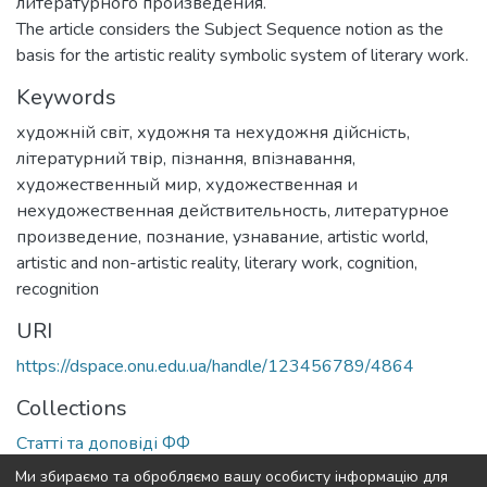
литературного произведения.
The article considers the Subject Sequence notion as the
basis for the artistic reality symbolic system of literary work.
Keywords
художній світ
,
художня та нехудожня дійсність
,
літературний твір
,
пізнання
,
впізнавання
,
художественный мир
,
художественная и
нехудожественная действительность
,
литературное
произведение
,
познание
,
узнавание
,
artistic world
,
artistic and non-artistic reality
,
literary work
,
cognition
,
recognition
URI
https://dspace.onu.edu.ua/handle/123456789/4864
Collections
Статті та доповіді ФФ
Ми збираємо та обробляємо вашу особисту інформацію для