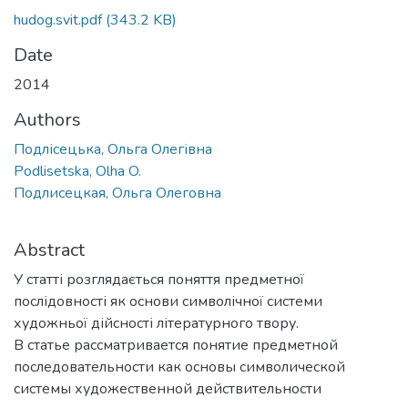
hudog.svit.pdf
(343.2 KB)
Date
2014
Authors
Подлісецька, Ольга Олегівна
Podlisetska, Olha O.
Подлисецкая, Ольга Олеговна
Abstract
У статті розглядається поняття предметної
послідовності як основи символічної системи
художньої дійсності літературного твору.
В статье рассматривается понятие предметной
последовательности как основы символической
системы художественной действительности