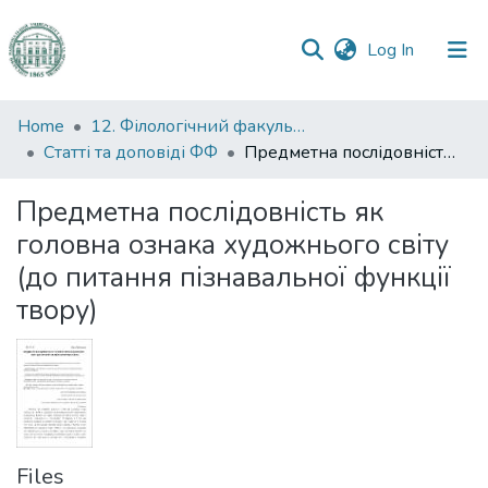
(current)
Log In
Communities
Home
12. Філологічний факультет
&
Статті та доповіді ФФ
Предметна послідовність як головна ознака художнього світу (до питання пізнавальної функції твору)
Collections
Предметна послідовність як
All of DSpace
головна ознака художнього світу
(до питання пізнавальної функції
Statistics
твору)
Files