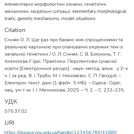
елементарні морфологічні ознаки
,
генетичні
механізми
,
модельні ситуації
,
elementary morphological
traits
,
genetic mechanisms
,
model situations
Citation
Січняк О. Л. Ще раз про баланс між спрощеннями та
реальною картиною при опануванні окремих тем із
загальної генетики / О. Л. Січняк, С. В. Білоконь, Т. Г.
Алєксєєва // Ідеї. Практики. Перспективи сучасної
освіти [Електронний ресурс] : наук.-метод. альм. : у 2-х
ч. / за ред. В. І. Труби, М. І. Ніколаєвої, С. П. Гвоздій. –
Електрон. текст. дані (1 файл : 5 МБ). – Одеса : Одес.
нац. ун-т ім. І. І. Мечникова, 2025. – Ч. 2. – С. 233–235.
УДК
575:37.02
URI
https://dspace.onu.edu.ua/handle/123456789/41889