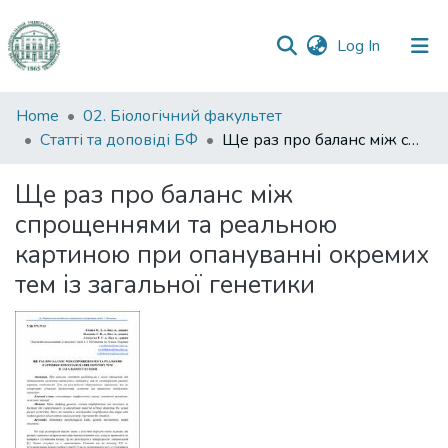
(current)
Log In
Communities
Home
02. Біологічний факультет
&
Статті та доповіді БФ
Ще раз про баланс між спрощеннями та реальною картиною при опануванні окремих тем із загальної генетики
Collections
Ще раз про баланс між
All of DSpace
спрощеннями та реальною
картиною при опануванні окремих
Statistics
тем із загальної генетики