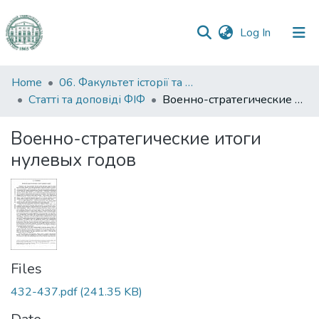
(current)
Log In
Communities
Home
06. Факультет історії та філософії
&
Статті та доповіді ФІФ
Военно-стратегические итоги нулевых годов
Collections
Военно-стратегические итоги
All of DSpace
нулевых годов
Statistics
Files
432-437.pdf
(241.35 KB)