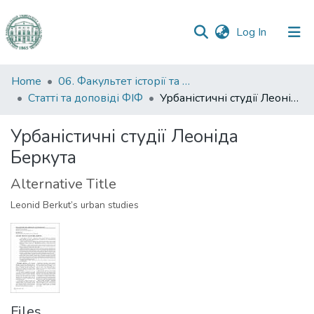
(current)
Log In
Communities
Home
06. Факультет історії та філософії
&
Статті та доповіді ФІФ
Урбаністичні студії Леоніда Беркута
Collections
Урбаністичні студії Леоніда
All of DSpace
Беркута
Statistics
Alternative Title
Leonid Berkut’s urban studies
Files