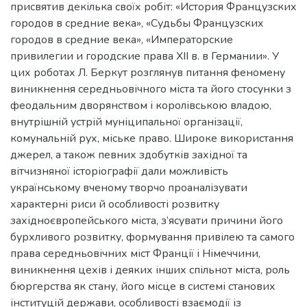
присвятив декілька своїх робіт: «История Французских
городов в средние века», «Судьбы Французских
городов в средние века», «Императорские
привилегии и городские права XII в. в Германии». У
цих роботах Л. Беркут розглянув питання феномену
виникнення середньовічного міста та його стосунки з
феодальним дворянством і королівською владою,
внутрішній устрій муніципальної організації,
комунальній рух, міське право. Широке використання
джерел, а також певних здобутків західної та
вітчизняної історіографії дали можливість
українському вченому творчо проаналізувати
характерні риси й особливості розвитку
західноєвропейського міста, з’ясувати причини його
бурхливого розвитку, формування привілею та самого
права середньовічних міст Франції і Німеччини,
виникнення цехів і деяких інших спільнот міста, роль
бюргерства як стану, його місце в системі станових
інституцій держави, особливості взаємодії із