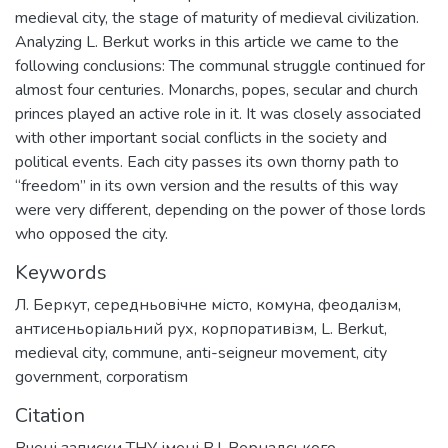
medieval city, the stage of maturity of medieval civilization.
Analyzing L. Berkut works in this article we came to the
following conclusions: The communal struggle continued for
almost four centuries. Monarchs, popes, secular and church
princes played an active role in it. It was closely associated
with other important social conflicts in the society and
political events. Each city passes its own thorny path to
“freedom” in its own version and the results of this way
were very different, depending on the power of those lords
who opposed the city.
Keywords
Л. Беркут
,
середньовічне місто
,
комуна
,
феодалізм
,
антисеньоріальний рух
,
корпоративізм
,
L. Berkut
,
medieval city
,
commune
,
anti-seigneur movement
,
city
government
,
corporatism
Citation
Вчені записки ТНУ імені В.І. Вернадського