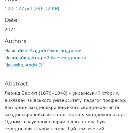
120-127.pdf
(295.02 KB)
Date
2021
Authors
Налівайко, Андрій Олександрович
Наливайко, Андрей Александрович
Nalivaiko, Andrii O.
Abstract
Леонід Беркут (1879–1940) – український історик,
викладач Київського університету, педагог професор,
дослідник західноєвропейського середньовіччя та
західноєвропейської історії, питань методології історії.
Одним із наукових напрямів дослідника була
середньовічна урбаністика. Цій темі вчений