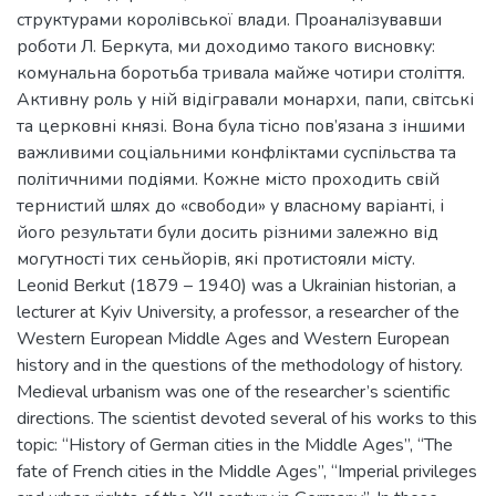
структурами королівської влади. Проаналізувавши
роботи Л. Беркута, ми доходимо такого висновку:
комунальна боротьба тривала майже чотири століття.
Активну роль у ній відігравали монархи, папи, світські
та церковні князі. Вона була тісно пов’язана з іншими
важливими соціальними конфліктами суспільства та
політичними подіями. Кожне місто проходить свій
тернистий шлях до «свободи» у власному варіанті, і
його результати були досить різними залежно від
могутності тих сеньйорів, які протистояли місту.
Leonid Berkut (1879 – 1940) was a Ukrainian historian, a
lecturer at Kyiv University, a professor, a researcher of the
Western European Middle Ages and Western European
history and in the questions of the methodology of history.
Medieval urbanism was one of the researcher’s scientific
directions. The scientist devoted several of his works to this
topic: “History of German cities in the Middle Ages”, “The
fate of French cities in the Middle Ages”, “Imperial privileges