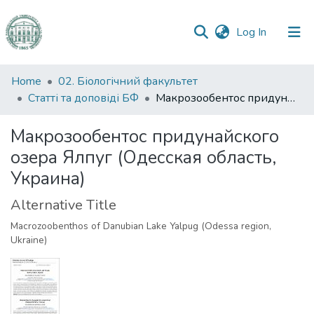
(current)
Log In
Communities
Home
02. Біологічний факультет
&
Статті та доповіді БФ
Макрозообентос придунайского озера Ялпуг (Одесская область, Украина)
Collections
Макрозообентос придунайского
All of DSpace
озера Ялпуг (Одесская область,
Украина)
Statistics
Alternative Title
Macrozoobenthos of Danubian Lake Yalpug (Odessa region,
Ukraine)