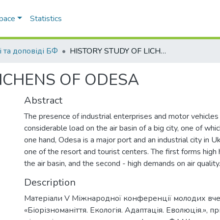
Space
Statistics
і та доповіді БФ
HISTORY STUDY OF LICHENS OF ODESA
LICHENS OF ODESA
Abstract
The presence of industrial enterprises and motor vehicles
considerable load on the air basin of a big city, one of whi
one hand, Odesa is a major port and an industrial city in Uk
one of the resort and tourist centers. The first forms hig
the air basin, and the second - high demands on air quality
Description
Матеріали V Міжнародної конференції молодих вч
«Біорізноманіття. Екологія. Адаптація. Еволюція.», 