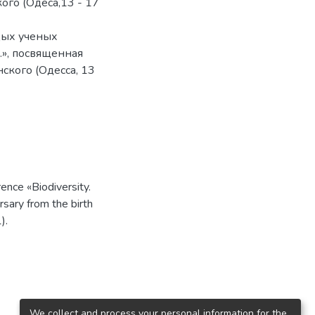
го (Одеса,13 - 17
ых ученых
.», посвященная
ского (Одесса, 13
ence «Biodiversity.
rsary from the birth
).
We collect and process your personal information for the