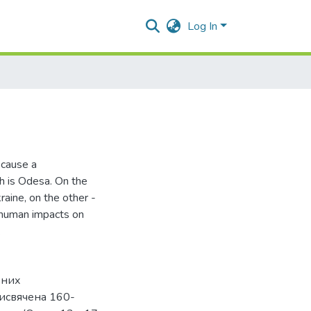
Log In
 cause a
ch is Odesa. On the
raine, on the other -
h human impacts on
.
ених
присвячена 160-