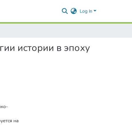
Log In
гии истории в эпоху
ико-
уется на