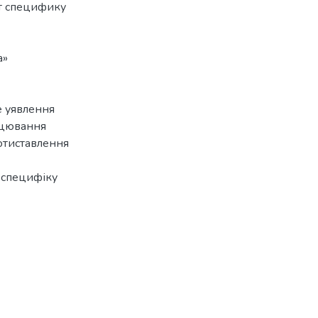
т специфику
а»
е уявлення
ацювання
ротиставлення
є специфіку