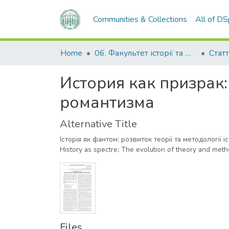
Communities & Collections
All of D
Home
06. Факультет історії та філософії
Статт
История как призрак:
романтизма
Alternative Title
Історія як фантом: розвиток теорії та методології і
Hіstory as spectre; The evolutіon of theory and meth
Files