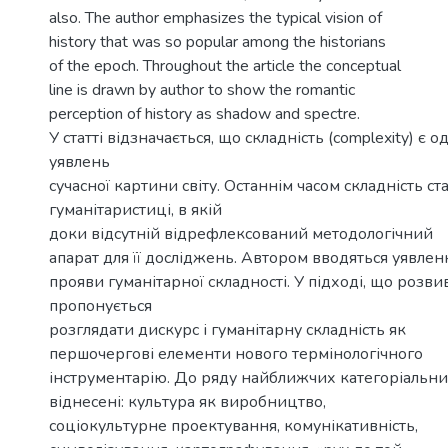
also. The author emphasizes the typical vision of
history that was so popular among the historians
of the epoch. Throughout the article the conceptual
line is drawn by author to show the romantic
perception of history as shadow and spectre.
У статті відзначається, що складність (complexity) є
уявлень
сучасної картини світу. Останнім часом складність ста
гуманітаристиці, в якій
доки відсутній відрефлексований методологічний
апарат для її досліджень. Автором вводяться уявлен
прояви гуманітарної складності. У підході, що розви
пропонується
розглядати дискурс і гуманітарну складність як
першочергові елементи нового термінологічного
інструментарію. До ряду найближчих категоріальни
віднесені: культура як виробництво,
соціокультурне проектування, комунікативність,