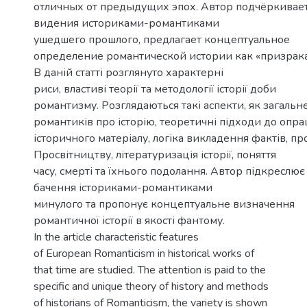
отличных от предыдущих эпох. Автор подчёркивае
видения историками-романтиками
ушедшего прошлого, предлагает концептуальное
определение романтической истории как «призрак
В даній статті розглянуто характерні
риси, властиві теорії та методології історії доби
романтизму. Розглядаються такі аспекти, як загальн
романтиків про історію, теоретичні підходи до опр
історичного матеріалу, логіка викладення фактів, п
Просвітництву, літературизація історії, поняття
часу, смерті та їхнього подолання. Автор підкреслю
бачення істориками-романтиками
минулого та пропонує концептуальне визначення
романтичної історії в якості фантому.
In the article characteristic features
of European Romanticism in historical works of
that time are studied. The attention is paid to the
specific and unique theory of history and methods
of historians of Romanticism, the variety is shown