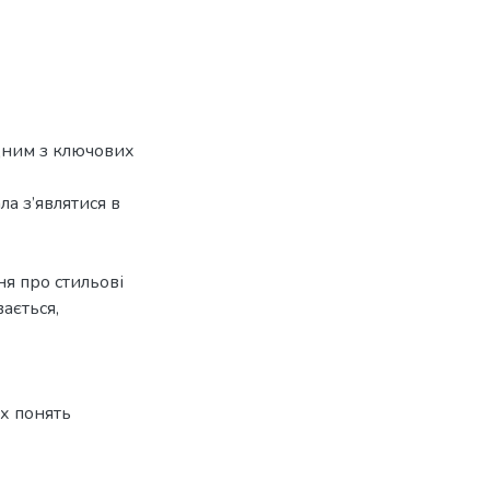
 одним з ключових
ла з’являтися в
ня про стильові
вається,
х понять