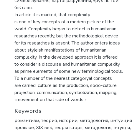
символізування, картографування, «рух по той
бік слів».
In article it is marked, that complexity
is one of key concepts of a modern picture of the
world. Complexity began to detect in humanitarian
researches recently, but the methodological device
for its researches is absent. The author enters ideas
about styleish manifestations of humanitarian
complexity. In the developed approach it is offered
to consider a discourse and humanitarian complexity
as prime elements of some new terminological tools.
To a number of the nearest categoryal concepts
are carried: culture as the production, socio-culture
projection, communication, symbolization, mapping,
«movement on that side of words »
Keywords
романтизм
,
теория
,
истории
,
методология
,
интуиция
прошлое
,
XIX век
,
теорія історії
,
методологія
,
інтуїція
,