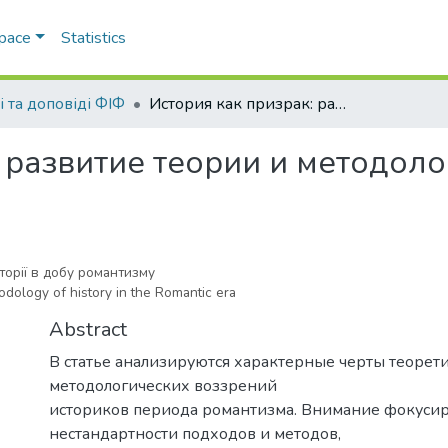
Space
Statistics
і та доповіді ФІФ
История как призрак: развитие теории и методологии истории в эпоху романтизма
 развитие теории и методоло
сторії в добу романтизму
odology of hіstory іn the Romantіc era
Abstract
В статье анализируются характерные черты теорет
методологических воззрений
историков периода романтизма. Внимание фокусир
нестандартности подходов и методов,