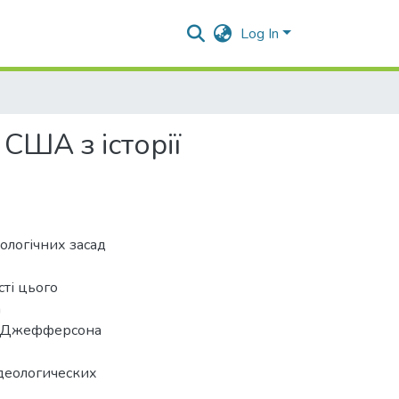
Log In
 США з історії
еологічних засад
сті цього
а
та Джефферсона
идеологических