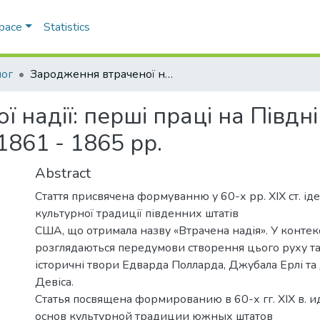
Space
Statistics
лог
Зародження втраченої надії: перші праці на Півдні США з історії громадянської війни 1861 - 1865 рр.
надії: перші праці на Півдні
1861 - 1865 рр.
Abstract
Стаття присвячена формуванню у 60-х рр. ХІХ ст. ід
культурної традиції південних штатів
США, що отримала назву «Втрачена надія». У контек
розглядаються передумови створення цього руху т
історичні твори Едварда Полларда, Джубала Ерлі 
Девіса.
Статья посвящена формированию в 60-х гг. XIX в. 
основ культурной традиции южных штатов