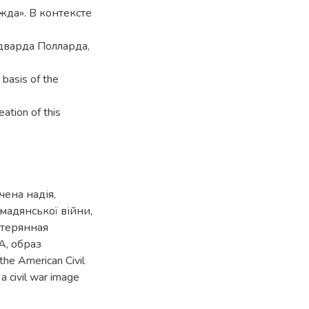
да». В контексте
дварда Полларда,
 basis of the
eation of this
чена надія
,
мадянської війни
,
терянная
А
,
образ
the American Civil
,
a civil war image