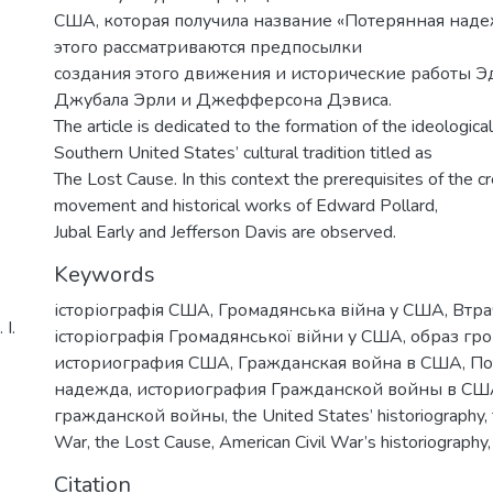
США, которая получила название «Потерянная надеж
этого рассматриваются предпосылки
создания этого движения и исторические работы Э
Джубала Эрли и Джефферсона Дэвиса.
The article is dedicated to the formation of the ideological
Southern United States’ cultural tradition titled as
The Lost Cause. In this context the prerequisites of the cr
movement and historical works of Edward Pollard,
Jubal Early and Jefferson Davis are observed.
Keywords
історіографія США
,
Громадянська війна у США
,
Втра
І.
історіографія Громадянської війни у США
,
образ гро
историография США
,
Гражданская война в США
,
По
надежда
,
историография Гражданской войны в СШ
гражданской войны
,
the United States’ historiography
,
War
,
the Lost Cause
,
American Civil War’s historiography
Citation