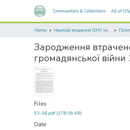
Communities & Collections
All of D
Home
Наукові видання ОНУ імені І. І. Мечникова
Полі
Зародження втраченої 
громадянської війни 
Files
53-56.pdf
(378.08 KB)
Date