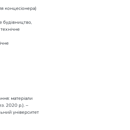
для концесіонера)
е будівництво,
 технічне
ічне
ння: матеріали
. 2020 р.). –
ьний університет