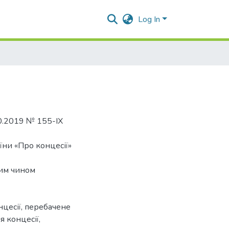
Log In
0.2019 № 155-IX
їни «Про концесії»
ним чином
нцесії, перебачене
я концесії,