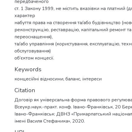
передбаченого
ст. 1 Закону 1999, не містить вказівки на платний (
характер
набуття права на створення та/або будівництво (нов
реконструкцію, реставрацію, капітальний ремонт та
переоснащення),
та/або управління (користування, експлуатацію, техн
обслуговування)
об’єктом концесії.
Keywords
концесійні відносини
,
баланс
,
інтереси
Citation
Договір як універсальна форма правового регулюва
Всеукр.наук.-практ. конф. Івано-Франківськ, 20 Берез
Івано-Франківськ: ДВНЗ «Прикарпатський націонал
імені Василя Стефаника», 2020.