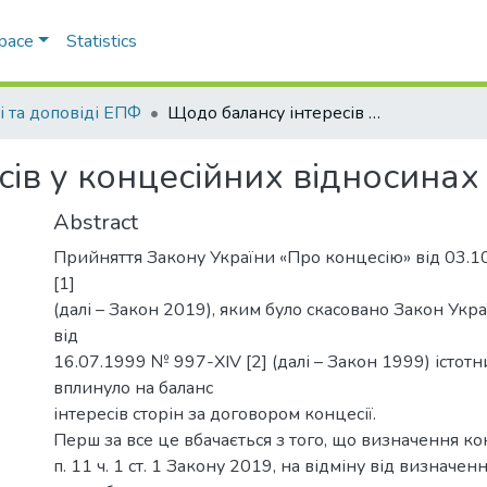
Space
Statistics
і та доповіді ЕПФ
Щодо балансу інтересів у концесійних відносинах
ів у концесійних відносинах
Abstract
Прийняття Закону України «Про концесію» від 03.1
[1]
(далі – Закон 2019), яким було скасовано Закон Укра
від
16.07.1999 № 997-XIV [2] (далі – Закон 1999) істот
вплинуло на баланс
інтересів сторін за договором концесії.
Перш за все це вбачається з того, що визначення ко
п. 11 ч. 1 ст. 1 Закону 2019, на відміну від визначенн