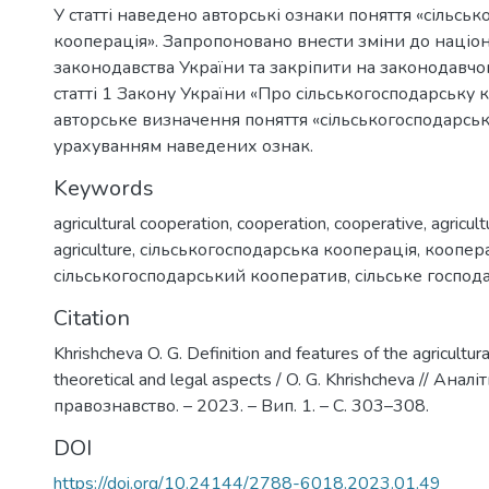
У статті наведено авторські ознаки поняття «сільсь
кооперація». Запропоновано внести зміни до націо
законодавства України та закріпити на законодавчом
статті 1 Закону України «Про сільськогосподарську
авторське визначення поняття «сільськогосподарськ
урахуванням наведених ознак.
Keywords
agricultural cooperation
,
cooperation
,
cooperative
,
agricul
agriculture
,
сільськогосподарська кооперація
,
коопер
сільськогосподарський кооператив
,
сільське господ
Citation
Khrishcheva O. G. Definition and features of the agricultur
theoretical and legal aspects / O. G. Khrishcheva // Ан
правознавство. – 2023. – Вип. 1. – С. 303–308.
DOI
https://doi.org/10.24144/2788-6018.2023.01.49