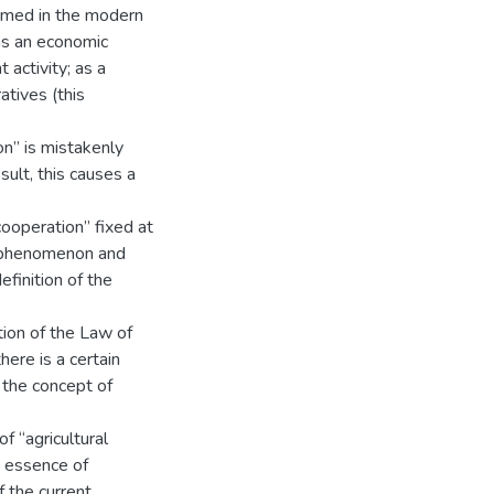
ormed in the modern
 as an economic
 activity; as a
atives (this
on” is mistakenly
ult, this causes a
cooperation” fixed at
is phenomenon and
efinition of the
tion of the Law of
here is a certain
g the concept of
f “agricultural
e essence of
f the current