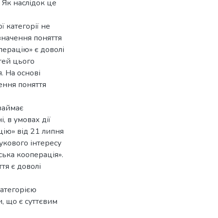
 Як наслідок це
ї категорії не
значення поняття
перацію» є доволі
тей цього
. На основі
ення поняття
 займає
, в умовах дії
цію» від 21 липня
укового інтересу
ька кооперація».
тя є доволі
категорією
, що є суттєвим