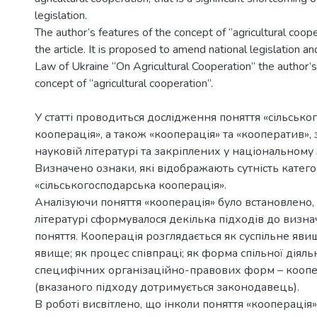
legislation.
The author’s features of the concept of “agricultural coope
the article. It is proposed to amend national legislation an
Law of Ukraine “On Agricultural Cooperation” the author’s 
У статті проводиться дослідження поняття «сільсько
кооперація», а також «кооперація» та «кооператив»
науковій літературі та закріплених у національному 
Визначено ознаки, які відображають сутність катего
«сільськогосподарська кооперація».
Аналізуючи поняття «кооперація» було встановлено,
літературі сформувалося декілька підходів до визн
поняття. Кооперація розглядається як суспільне яви
явище; як процес співпраці; як форма спільної діяльн
специфічних організаційно-правових форм – коопе
(вказаного підходу дотримується законодавець).
В роботі висвітлено, що інколи поняття «кооперація