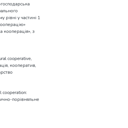
когосподарська
нального
у рівні у частині 1
 кооперацію»
а кооперація», з
tural cooperative
,
ація
,
кооператив
,
арство
al cooperation:
алітично-порівняльне