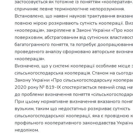
застосовується як тотожне із поняттям «кооператив».
спричиняє певне термінологічне непорозуміння.
Встановлено, що наявні наукові трактування вказано
повною мірою розкривають сутність кооперації. Ви
«кооперація», закріплене в Законі України «Про коо
поверховим, абстрагованим від сутнісних властивос
багатогранного поняття, та потребує доопрацювання
проведеного аналізу сформовано авторське визнач
«кооперація».
Визначено, що у системі кооперації особливе місце
сільськогосподарська кооперація. Станом на сьогодні
Закону України «Про сільськогосподарську коопера
2020 року № 819-IX спостерігається певний спад на
до проблеми визначення поняття «сільськогосподарс
При цьому нормативне визначення вказаного понят
вузьким, таким що недостатньо розкриває сутність
сільськогосподарської кооперації, яка є провідною 
профільного кооперативного законодавства України
недоліком.