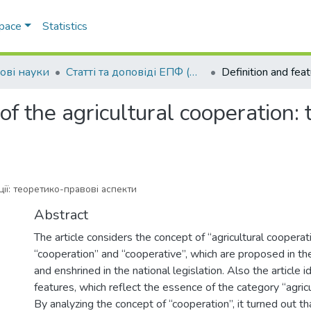
Space
Statistics
ові науки
Статті та доповіді ЕПФ (Правові науки)
of the agricultural cooperation: 
ії: теоретико-правові аспекти
Abstract
The article considers the concept of “agricultural cooperat
“cooperation” and “cooperative”, which are proposed in the 
and enshrined in the national legislation. Also the article i
features, which reflect the essence of the category “agricu
By analyzing the concept of “cooperation”, it turned out th