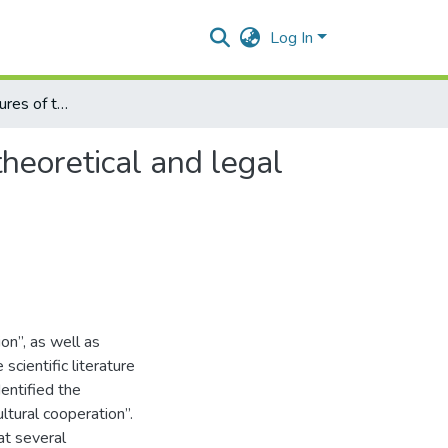
Log In
Definition and features of the agricultural cooperation: theoretical and legal aspects
theoretical and legal
ion”, as well as
scientific literature
dentified the
ltural cooperation”.
at several