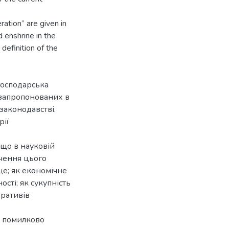
ration” are given in
d enshrine in the
definition of the
господарська
, запропонованих в
законодавстві.
рії
 що в науковій
ачення цього
ще; як економічне
ості; як сукупність
ративів
» помилково