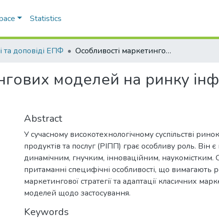
Space
Statistics
і та доповіді ЕПФ
Особливості маркетингових моделей на ринку інформаційних продуктів та послуг
нгових моделей на ринку ін
Abstract
У сучасному високотехнологічному суспільстві рин
продуктів та послуг (РІПП) грає особливу роль. Він є
динамічним, гнучким, інноваційним, наукомістким.
притаманні специфічні особливості, що вимагають 
маркетингової стратегії та адаптації класичних мар
моделей щодо застосування.
Keywords