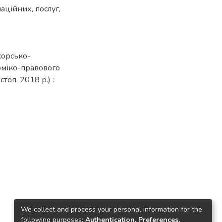
аційних
,
послуг
,
сорсько-
оміко-правового
топ. 2018 р.) :
We collect and process your personal information for the
following purposes:
Authentication, Preferences,