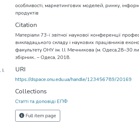
особливості
,
маркетингових моделей
,
ринку
,
інформ
продуктів
Citation
Матеріали 73-ї звітної наукової конференції профе
викладацького складу і наукових працівників екон
факультету ОНУ ім. І.І. Мечникова (м. Одеса,28–30 лис
збірник.. – Одеса, 2018.
URI
І.
https://dspace.onu.edu.ua/handle/123456789/20169
Collections
Статті та доповіді ЕПФ
Full item page