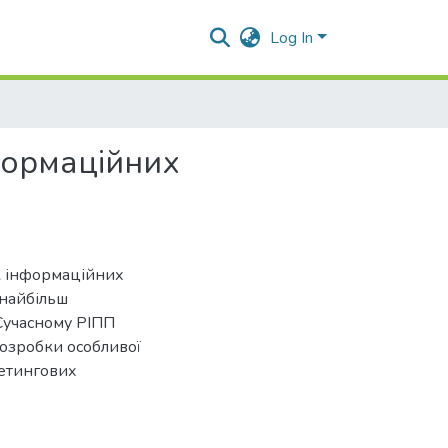
Log In
формаційних
ок інформаційних
 найбільш
 Сучасному РІПП
розробки особливої
кетингових