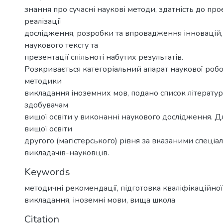
знання про сучасні наукові методи, здатність до про
реалізації
дослідження, розробки та впровадження інновацій
наукового тексту та
презентації спільноті набутих результатів.
Розкривається категоріальний апарат наукової робо
методики
викладання іноземних мов, подано список літерату
здобувачам
вищої освіти у виконанні наукового дослідження. Д
вищої освіти
другого (магістерського) рівня за вказаними спеціал
викладачів-науковців.
Keywords
методичні рекомендації
,
підготовка кваліфікаційно
викладання
,
іноземні мови
,
вища школа
Citation