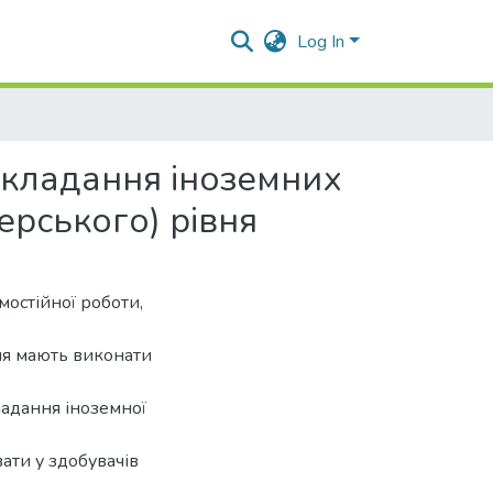
Log In
икладання іноземних
ерського) рівня
остійної роботи,
вня мають виконати
ладання іноземної
ати у здобувачів