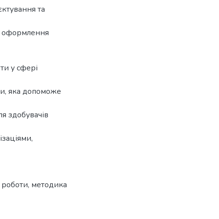
єктування та
, оформлення
ти у сфері
ри, яка допоможе
ля здобувачів
ізаціями,
ї роботи
,
методика