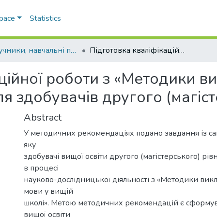
Space
Statistics
Підручники, навчальні посібники та інші науково- та навчально-методичні праці РГФ
Підготовка кваліфікаційної роботи з «Методики викладання іноземних мов у вищій школі» для здобувачів другого (магістерського) рівня
ційної роботи з «Методики в
ля здобувачів другого (магіст
Abstract
У методичних рекомендаціях подано завдання із сам
яку
здобувачі вищої освіти другого (магістерського) рі
в процесі
науково-дослідницької діяльності з «Методики вик
мови у вищій
школі». Метою методичних рекомендацій є сформув
вищої освіти