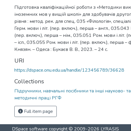
Підготовка кваліфікаційної роботи з «Методики ви
іноземних мов у вищій школі» для здобувачів другог
рівня : метод. рек. для спец. 035 «Філологія», спеціа
Герм. мови і літ. (пер. включ.), перша – англ., 035.043 
(пер. включ.), перша – нім., 035.051 Ром. мови і літ. (
– ісп., 035.055 Ром. мови і літ. (пер. включ.), перша – фр
Князян. – Одеса : Букаєв В. В., 2023. – 24 с.
URI
https://dspace.onu.edu.ua/handle/123456789/36628
Collections
Підручники, навчальні посібники та інші науково- т
методичні праці РГФ
Full item page
DSpace software
copyright © 2009-2026
LYRASIS