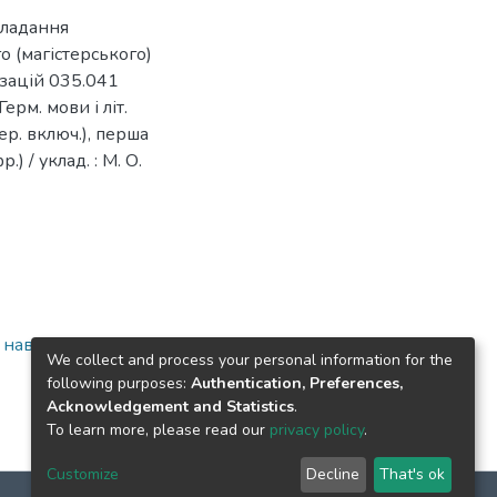
кладання
о (магістерського)
лізацій 035.041
Герм. мови і літ.
пер. включ.), перша
.) / уклад. : М. О.
а навчально-
We collect and process your personal information for the
following purposes:
Authentication, Preferences,
Acknowledgement and Statistics
.
To learn more, please read our
privacy policy
.
Customize
Decline
That's ok