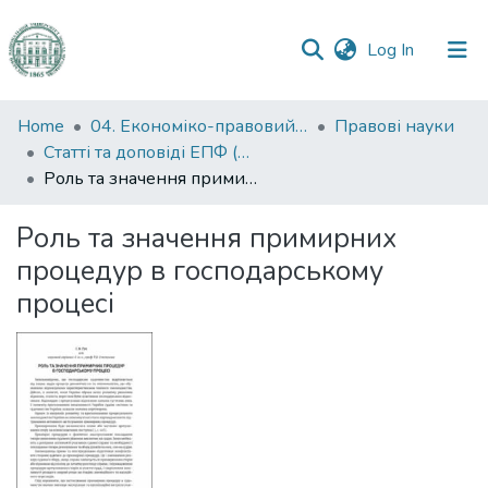
(current)
Log In
Communities
Home
04. Економіко-правовий факультет
Правові науки
&
Статті та доповіді ЕПФ (Правові науки)
Collections
Роль та значення примирних процедур в господарському процесі
All of DSpace
Роль та значення примирних
процедур в господарському
Statistics
процесі