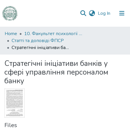
(current)
Log In
Communities
Home
10. Факультет психології та соціальної роботи
&
Статті та доповіді ФПСР
Collections
Стратегічні ініціативи банків у сфері управління персоналом банку
All of DSpace
Стратегічні ініціативи банків у
сфері управління персоналом
Statistics
банку
Files