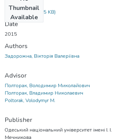
Files
Thumbnail
37-39.pdf
(366.85 KB)
Available
Date
2015
Authors
Задорожна, Вікторія Валеріївна
Advisor
Полторак, Володимир Миколайович
Полторак, Владимир Николаевич
Poltorak, Volodymyr M.
Publisher
Одеський національний університет імені І. І.
Мечникова