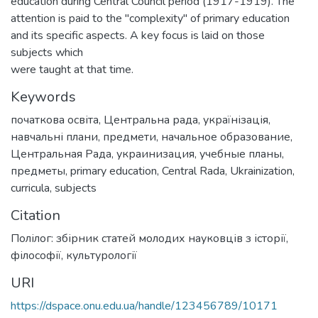
education during Central Council period (1917-1919). The
attention is paid to the "complexity" of primary education
and its specific aspects. A key focus is laid on those
subjects which
were taught at that time.
Keywords
початкова освіта
,
Центральна рада
,
українізація
,
навчальні плани
,
предмети
,
начальное образование
,
Центральная Рада
,
украинизация
,
учебные планы
,
предметы
,
primary education
,
Central Rada
,
Ukrainization
,
curricula
,
subjects
Citation
Полілог: збірник статей молодих науковців з історії,
філософії, культурології
URI
https://dspace.onu.edu.ua/handle/123456789/10171