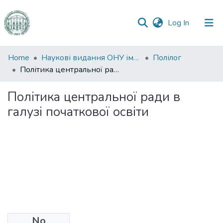
(current)
Log In
Communities
Home
Наукові видання ОНУ імені І. І. Мечникова
Полілог
&
Політика центральної ради в галузі початкової освіти
Collections
Політика центральної ради в
All of DSpace
галузі початкової освіти
Statistics
No