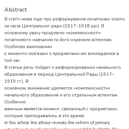
Abstract
В статті мова піде про реформування початкової освіти
за часів Центральної ради (1917–1918 рр.). В
основному увагу приділено «комплексності»
початкового навчання та його окремим аспектам.
Особливо важливими
є моменти пов’язані з предметами які викладалися в
той час.
В статье речь пойдет о реформировании начального
образования в период Центральной Рады (1917–
1919 гг.). В
основном, внимание уделяется «комплексности»
начального образования и его отдельным аспектам.
Особенно
важным является момент, связанный с предметами,
которые преподавались в это время.
In this article the athour reveals the reform of primary