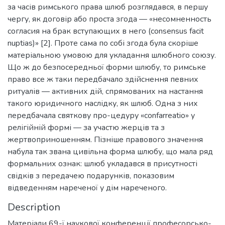
за часів римського права шлюб розглядався, в першу
чергу, як договір або проста згода — «несомненность
согласия на брак вступающих в него (consensus facit
nuptias)» [2]. Проте сама по собі згода була скоріше
матеріальною умовою для укладання шлюбного союзу.
Що ж до безпосередньої форми шлюбу, то римське
право все ж таки передбачало здійснення певних
ритуалів — активних дій, спрямованих на настання
такого юридичного наслідку, як шлюб. Одна з них
передбачала святкову про-цедуру «confarreatio» у
релігійній формі — за участю жерців та з
жертвоприношенням. Пізніше правового значення
набула так звана цивільна форма шлюбу, що мала ряд
формальних ознак: шлюб укладався в присутності
свідків з передачею подарунків, показовим
відведенням нареченої у дім нареченого.
Description
Матеріали 69-ї наукової конференції професорсько-