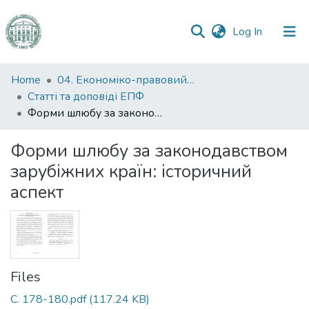
(current)
Log In
Communities
Home
04. Економіко-правовий факультет
&
Статті та доповіді ЕПФ
Collections
Форми шлюбу за законодавством зарубіжних країн: історичний аспект
All of DSpace
Форми шлюбу за законодавством
зарубіжних країн: історичний
Statistics
аспект
Files
С. 178-180.pdf
(117.24 KB)