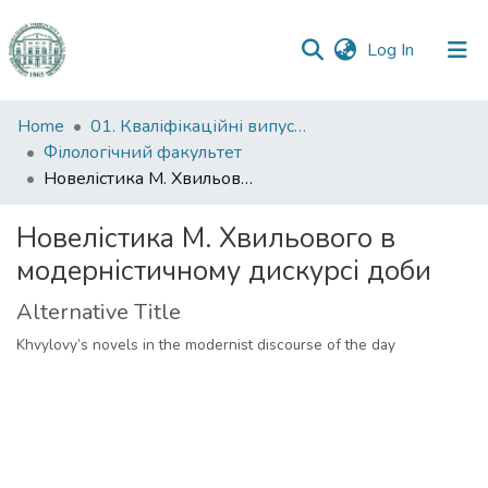
(current)
Log In
Communities
Home
01. Кваліфікаційні випускні роботи здобувачів вищої освіти
&
Філологічний факультет
Collections
Новелістика М. Хвильового в модерністичному дискурсі доби
All of DSpace
Новелістика М. Хвильового в
модерністичному дискурсі доби
Statistics
Alternative Title
Khvylovy’s novels in the modernist discourse of the day