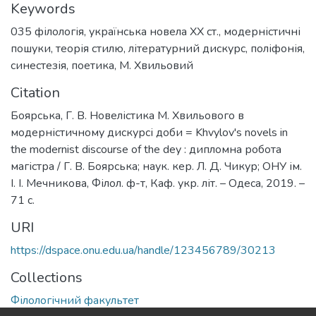
Keywords
035 філологія
,
українська новела ХХ ст.
,
модерністичні
пошуки
,
теорія стилю
,
літературний дискурс
,
поліфонія
,
синестезія
,
поетика
,
М. Хвильовий
Citation
Боярська, Г. В. Новелістика М. Хвильового в
модерністичному дискурсі доби = Khvylov's novels in
the modernist discourse of the dey : дипломна робота
магістра / Г. В. Боярська; наук. кер. Л. Д. Чикур; ОНУ ім.
І. І. Мечникова, Філол. ф-т, Каф. укр. літ. – Одеса, 2019. –
71 с.
URI
https://dspace.onu.edu.ua/handle/123456789/30213
Collections
Філологічний факультет