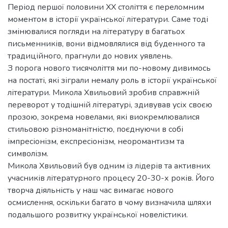
Період першої половини ХХ століття є переломним
моментом в історії української літератури. Саме тоді
змінювалися погляди на літературу в багатьох
письменників, вони відмовлялися від буденного та
традиційного, прагнули до нових уявлень.
З порога нового тисячоліття ми по-новому дивимось
на постаті, які зіграли немалу роль в історії української
літератури. Микола Хвильовий зробив справжній
переворот у тодішній літературі, здивував усіх своєю
прозою, зокрема новелами, які виокремлювалися
стильовою різноманітністю, поєднуючи в собі
імпресіонізм, експресіонізм, неоромантизм та
символізм.
Микола Хвильовий був одним із лідерів та активних
учасників літературного процесу 20-30-х років. Його
творча діяльність у наш час вимагає нового
осмислення, оскільки багато в чому визначила шляхи
подальшого розвитку української новелістики.