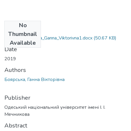
No
Files
Thumbnail
035.01_Boyars'ka_Ganna_Viktorivna1.docx
(50.67 KB)
Available
Date
2019
Authors
Боярська, Ганна Вікторівна
Publisher
Одеський національний університет імені І. І.
Мечникова
Abstract