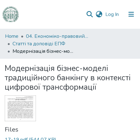
(current)
Log In
Communities
Home
04. Економіко-правовий факультет
&
Статті та доповіді ЕПФ
Collections
Модернізація бізнес-моделі традиційного банкінгу в контексті цифрової трансформації
All of DSpace
Модернізація бізнес-моделі
традиційного банкінгу в контексті
Statistics
цифрової трансформації
Files
17-19.pdf
(544.07 KB)