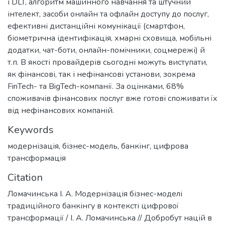
і DLT, алгоритм машинного навчання та штучний
інтелект, засоби онлайн та офлайн доступу до послуг,
ефективні дистанційні комунікації (смартфон,
біометрична ідентифікація, хмарні сховища, мобільні
додатки, чат-боти, онлайн-помічники, соцмережі) й
т.п. В якості провайдерів сьогодні можуть виступати,
як фінансові, так і нефінансові установи, зокрема
FinTech- та BigTech-компанії. За оцінками, 68%
споживачів фінансових послуг вже готові споживати їх
від нефінансових компаній.
Keywords
модернізація
,
бізнес-модель
,
банкінг
,
цифрова
трансформація
Citation
Ломачинська І. А. Модернізація бізнес-моделі
традиційного банкінгу в контексті цифрової
трансформації / І. А. Ломачинська // Добробут націй в