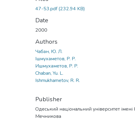
47-53.pdf
(232.94 KB)
Date
2000
Authors
Чабан, Ю. Л.
Ішмухаметов, P. P.
Ишмухаметов, P. P.
Chaban, Yu. L.
Ishmukhametov, R. R.
Publisher
Одеський національний університет імені І. 
Мечникова