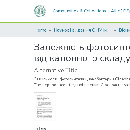
Communities & Collections
All of D
Home
Наукові видання ОНУ імені І. І. Мечникова
Залежність фотосинте
від катіонного скла
Alternative Title
Зависимость фотосинтеза цианобактерии Gloeobac
The dependence of cyanobacterium Gloeobacter viol
Files