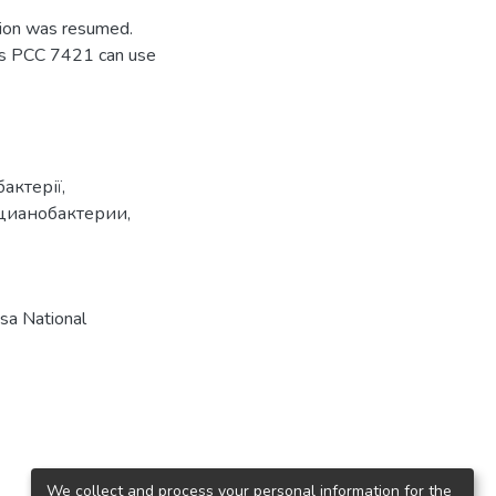
tion was resumed.
eus PCC 7421 can use
бактерії
,
цианобактерии
,
a National
We collect and process your personal information for the