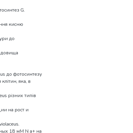
тосинтез G.
ення кисню
тури до
редовища
eus до фотосинтезу
клітин, яка, в
eus різних типів
ии на рост и
olaceus.
ных 18 мМ N a+ на