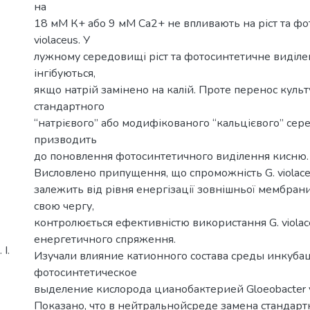
на
18 мМ К+ або 9 мМ Са2+ не впливають на ріст та фо
violaceus. У
лужному середовищі ріст та фотосинтетичне виділ
інгібуються,
якщо натрій замінено на калій. Проте перенос куль
стандартного
“натрієвого” або модифікованого “кальцієвого” се
призводить
до поновлення фотосинтетичного виділення кисню.
Висловлено припущення, що спроможність G. violac
залежить від рівня енергізації зовнішньої мембрани 
свою чергу,
контролюється ефективністю використання G. violac
енергетичного спряження.
І.
Изучали влияние катионного состава среды инкубац
фотосинтетическое
выделение кислорода цианобактерией Gloeobacter vi
Показано, что в нейтральнойсреде замена стандарт