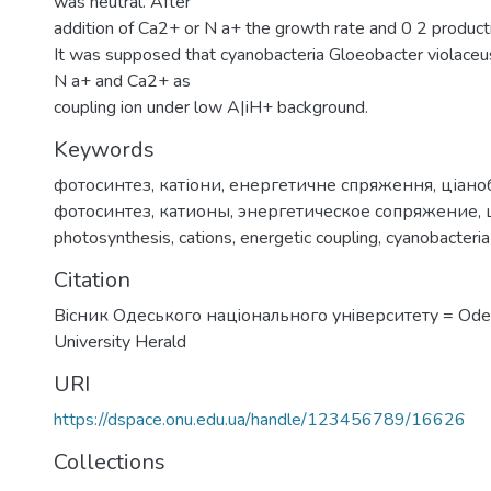
was neutral. After
addition of Ca2+ or N a+ the growth rate and 0 2 produc
It was supposed that cyanobacteria Gloeobacter violac
N a+ and Ca2+ as
coupling ion under low A|iH+ background.
Keywords
фотосинтез
,
катіони
,
енергетичне спряження
,
ціано
фотосинтез
,
катионы
,
энергетическое сопряжение
,
photosynthesis
,
cations
,
energetic coupling
,
cyanobacteria
Citation
Вiсник Одеського нацiонального унiверситету = Odes
University Herald
URI
https://dspace.onu.edu.ua/handle/123456789/16626
Collections