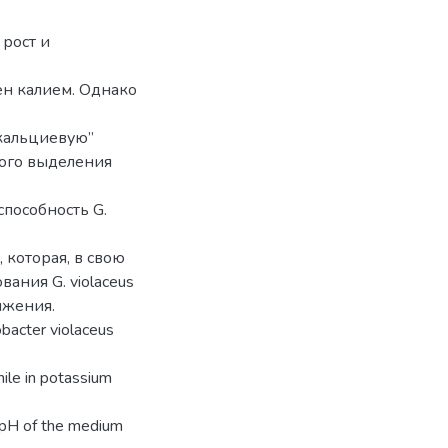
 рост и
ен калием. Однако
кальциевую”
ого выделения
пособность G.
 которая, в свою
ания G. violaceus
яжения.
bacter violaceus
ile in potassium
 pH of the medium