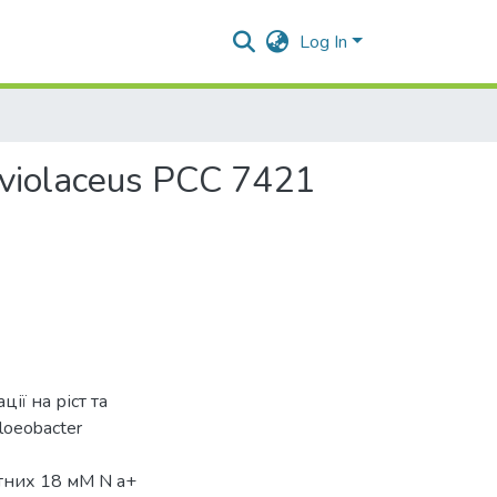
Log In
violaceus РСС 7421
ії на ріст та
oeobacter
тних 18 мМ N a+