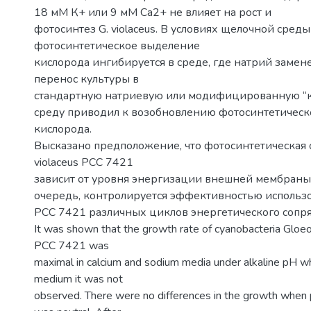
18 мМ К+ или 9 мМ Са2+ не влияет на рост и
фотосинтез G. violaceus. В условиях щелочной среды
фотосинтетическое выделение
кислорода ингибируется в среде, где натрий замен
перенос культуры в
стандартную натриевую или модифицированную “
среду приводил к возобновлению фотосинтетическ
кислорода.
Высказано предположение, что фотосинтетическая с
violaceus РСС 7421
зависит от уровня энергизации внешней мембраны,
очередь, контролируется эффективностью использов
РСС 7421 различных циклов энергетического сопр
It was shown that the growth rate of cyanobacteria Gloeo
PCC 7421 was
maximal in calcium and sodium media under alkaline pH wh
medium it was not
observed. There were no differences in the growth when