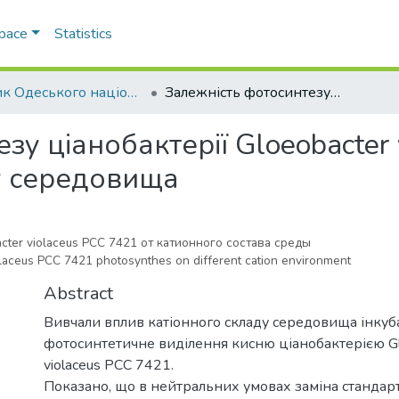
Space
Statistics
Вісник Одеського національного університету. Біологія
Залежність фотосинтезу ціанобактерії Gloeobacter violaceus РСС 7421 від катіонного складу середовища
зу ціанобактерії Gloeobacter 
ду середовища
ter violaceus РСС 7421 от катионного состава среды
aceus PCC 7421 photosynthes on different cation environment
Abstract
Вивчали вплив катіонного складу середовища інкубац
фотосинтетичне виділення кисню ціанобактерією Gl
violaceus РСС 7421.
Показано, що в нейтральних умовах заміна стандар