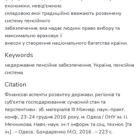
економіки, невід'ємною
складовою якої традиційно вважають розвинену
систему пенсійного
забезпечення, яка надає людині право вибору та
максимально враховує її
внесок у створення національного багатства країни.
Keywords
недержавне пенсійне забезпечення
,
Україна
,
пенсійна
система
Citation
Фінансові аспекти розвитку держави, регіонів та
суб'єктів господарювання: сучасний стан та
перспективи : зб. матеріалів ІІІ Міжнар. наук.-практ.
конф., 23-24 грудня 2016 року, м. Одеса / ОНУ ім. І.І.
Мечникова, Навч.-наук. ін-т інформ. та соц. технол. [та
ін.] . – Одеса : Бондаренко М.О., 2016 . – 223 с.