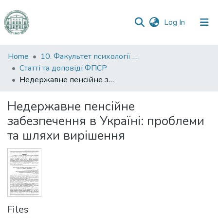
(current)
Log In
Communities
Home
10. Факультет психології та соціальної роботи
&
Статті та доповіді ФПСР
Collections
Недержавне пенсійне забезпечення в Україні: проблеми та шляхи вирішення
All of DSpace
Недержавне пенсійне
забезпечення в Україні: проблеми
Statistics
та шляхи вирішення
Files