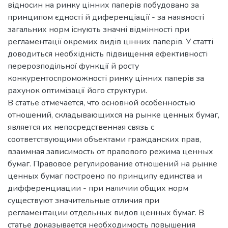
відносин на ринку цінних паперів побудовано за
принципом єдності й диференціації - за наявності
загальних норм існують значні відмінності при
регламентації окремих видів цінних паперів. У статті
доводиться необхідність підвищення ефективності
перерозподільної функції й росту
конкурентоспроможності ринку цінних паперів за
рахунок оптимізації його структури.
В статье отмечается, что основной особенностью
отношений, складывающихся на рынке ценных бумаг,
является их непосредственная связь с
соответствующими объектами гражданских прав,
взаимная зависимость от правового режима ценных
бумаг. Правовое регулирование отношений на рынке
ценных бумаг построено по принципу единства и
дифференциации - при наличии общих норм
существуют значительные отличия при
регламентации отдельных видов ценных бумаг. В
статье доказывается необходимость повышения