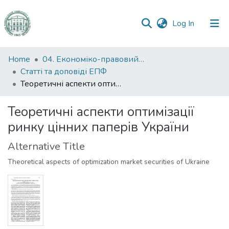
(current)
Log In
Communities
Home
04. Економіко-правовий факультет
&
Статті та доповіді ЕПФ
Collections
Теоретичні аспекти оптимізації ринку цінних паперів України
All of DSpace
Теоретичні аспекти оптимізації
ринку цінних паперів України
Statistics
Alternative Title
Theoretical aspects of optimization market securities of Ukraine