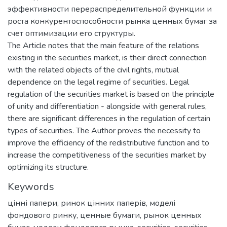
эффективности перераспределительной функции и
роста конкурентоспособности рынка ценных бумаг за
счет оптимизации его структуры.
The Article notes that the main feature of the relations
existing in the securities market, is their direct connection
with the related objects of the civil rights, mutual
dependence on the legal regime of securities. Legal
regulation of the securities market is based on the principle
of unity and differentiation - alongside with general rules,
there are significant differences in the regulation of certain
types of securities. The Author proves the necessity to
improve the efficiency of the redistributive function and to
increase the competitiveness of the securities market by
optimizing its structure.
Keywords
цінні папери
,
ринок цінних паперів
,
моделі
фондового ринку
,
ценные бумаги
,
рынок ценных