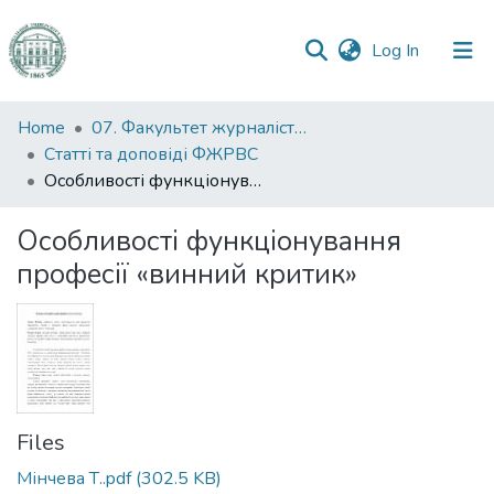
(current)
Log In
Communities
Home
07. Факультет журналістики, реклами та видавничої справи
&
Статті та доповіді ФЖРВС
Collections
Особливості функціонування професії «винний критик»
All of DSpace
Особливості функціонування
професії «винний критик»
Statistics
Files
Мінчева Т..pdf
(302.5 KB)