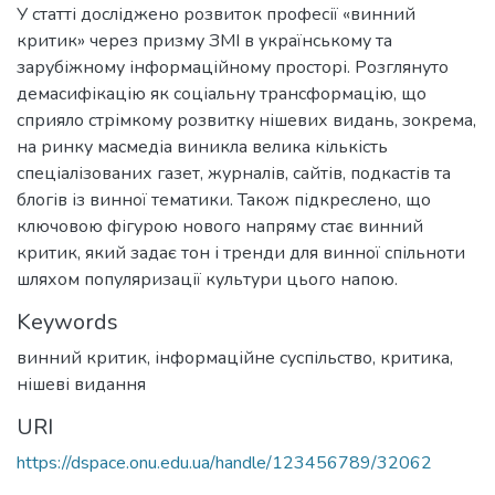
У статті досліджено розвиток професії «винний
критик» через призму ЗМІ в українському та
зарубіжному інформаційному просторі. Розглянуто
демасифікацію як соціальну трансформацію, що
сприяло стрімкому розвитку нішевих видань, зокрема,
на ринку масмедіа виникла велика кількість
спеціалізованих газет, журналів, сайтів, подкастів та
блогів із винної тематики. Також підкреслено, що
ключовою фігурою нового напряму стає винний
критик, який задає тон і тренди для винної спільноти
шляхом популяризації культури цього напою.
Keywords
винний критик
,
інформаційне суспільство
,
критика
,
нішеві видання
URI
https://dspace.onu.edu.ua/handle/123456789/32062